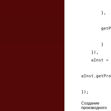
        },

getP
        }

    }),

    aInst = 
aInst.getPro
Создание
производного