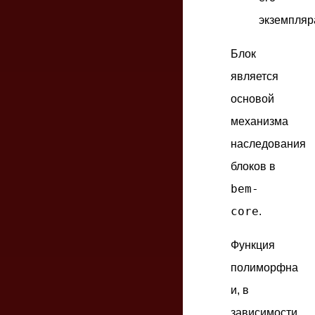
экземпляр
Блок
является
основой
механизма
наследования
блоков в
bem-
core
.
Функция
полиморфна
и, в
зависимости