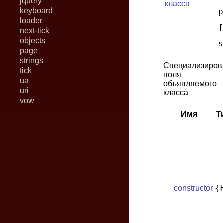
jquery
класса
keyboard
p
loader
[
next-tick
objects
s
page
strings
Специализиров
tick
поля
ua
объявляемого
uri
класса
vow
Имя
Т
{
__constructor