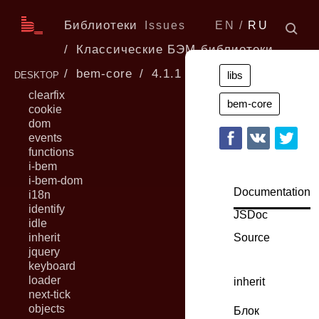
Библиотеки
Issues
EN
RU
Классические БЭМ-библиотеки
bem-core
4.1.1
libs
DESKTOP
clearfix
bem-core
cookie
dom
events
functions
i-bem
i-bem-dom
Documentation
i18n
identify
JSDoc
idle
inherit
Source
jquery
keyboard
loader
inherit
next-tick
objects
Блок