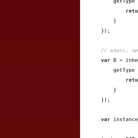
getType
 
retu
    }

});

// класс, пр
var
 B = inhe
getType
 
retu
    }

});

var
 instance