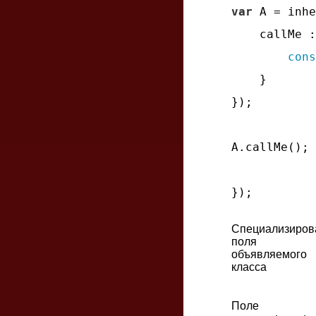
var
 A = inhe
callMe
 :
cons
    }

});

A.callMe(); 
Специализиров
поля
объявляемого
класса
Поле