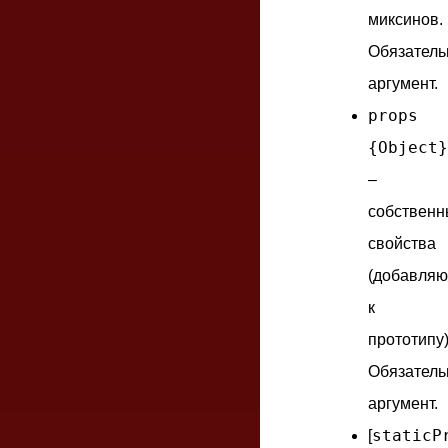
миксинов.
Обязател
аргумент.
props
{Object}
–
собствен
свойства
(добавляю
к
прототипу)
Обязател
аргумент.
staticP
[