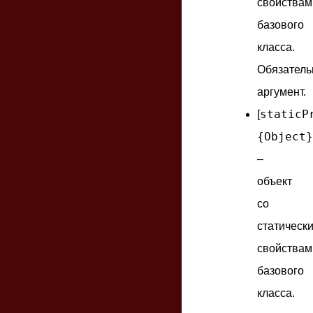
свойствам
базового
класса.
Обязател
аргумент.
staticP
[
{Object}
–
объект
со
статическ
свойствам
базового
класса.