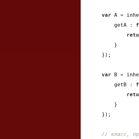
var
 A = inhe
getA
 : 
f
retu
    }

});

var
 B = inhe
getB
 : 
f
retu
    }

});

// класс, пр