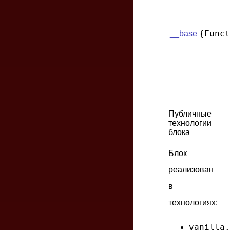
{Funct
__base
Публичные
технологии
блока
Блок
реализован
в
технологиях:
vanilla.