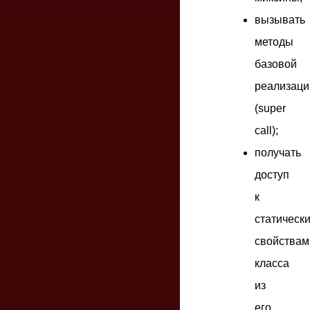
вызывать
методы
базовой
реализаци
(super
call);
получать
доступ
к
статическ
свойствам
класса
из
его