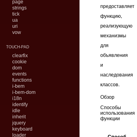
page
предоставляет
strings
tick
функцию,
ua
реализующую
uri
vow
механизмы
для
TOUCH-PAD
объявления
clearfix
cookie
и
dom
events
наследования
functions
классов.
i-bem
i-bem-dom
Обзор
i18n
identify
Способы
idle
использования
inherit
функции
jquery
keyboard
loader
Способ