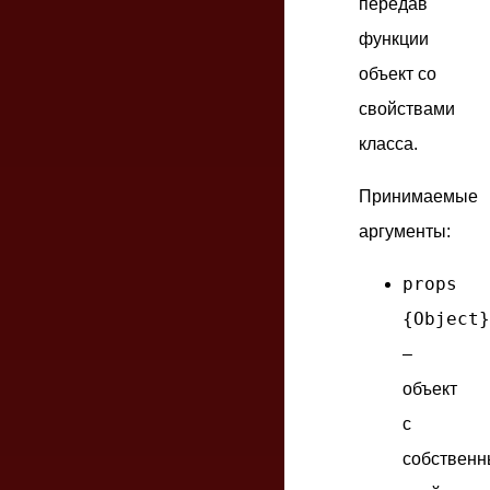
передав
функции
объект со
свойствами
класса.
Принимаемые
аргументы:
props
{Object}
–
объект
с
собствен