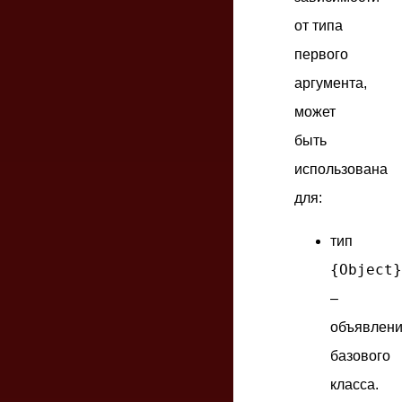
от типа
первого
аргумента,
может
быть
использована
для:
тип
{Object}
–
объявлен
базового
класса.