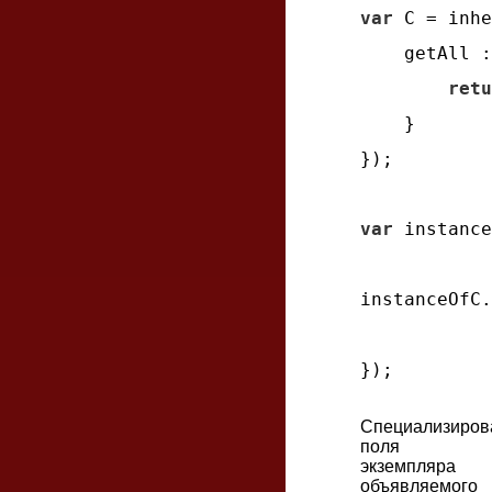
var
 C = inhe
getAll
 :
retu
    }

});

var
 instance
instanceOfC.
Специализиров
поля
экземпляра
объявляемого