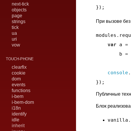
next-tick
objects
page
При вызове без
strings
tick
ua
modules.requ
uri
var
 a = 
vow
        b = 
TOUCH-PHONE
clearfix
console
.
cookie
dom
events
functions
Публичные техн
i-bem
i-bem-dom
Блок реализова
i18n
identify
idle
vanilla.
inherit