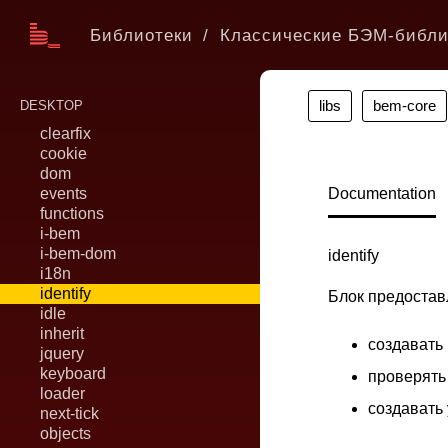
Библиотеки
Классические БЭМ-библи
libs
bem-core
DESKTOP
clearfix
cookie
dom
events
Documentation
functions
i-bem
i-bem-dom
identify
i18n
identify
Блок предостав
idle
inherit
создавать
jquery
keyboard
проверять
loader
создавать
next-tick
objects