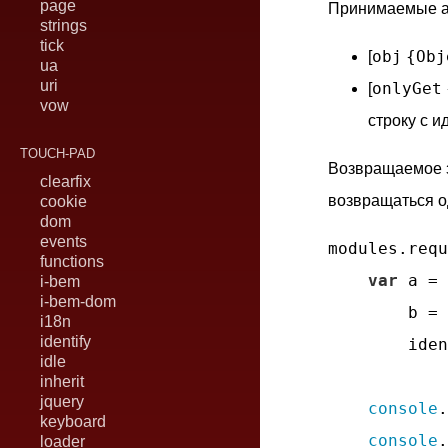
page
Принимаемые а
strings
tick
obj
{Obj
[
ua
uri
onlyGet
[
vow
строку с 
TOUCH-PAD
Возвращаемое 
clearfix
возвращаться о
cookie
dom
events
modules.requ
functions
var
 a = 
i-bem
i-bem-dom
        b = 
i18n
identify
        iden
idle
inherit
jquery
console
.
keyboard
console
.
loader