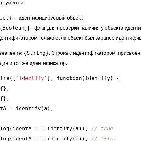
ргументы:
ect}
] – идентифицируемый объект.
{Boolean}
] – флаг для проверки наличия у объекта иден
идентификатором только если объект был заранее идентиф
{String}
значение:
. Строка с идентификатором, присвое
дин и тот же идентификатор.
ire([
'identify'
], 
function
(
identify
) 
{

{},

{},

tA = identify(a);

log(identA === identify(a)); 
// true
log(identA === identify(b)); 
// false