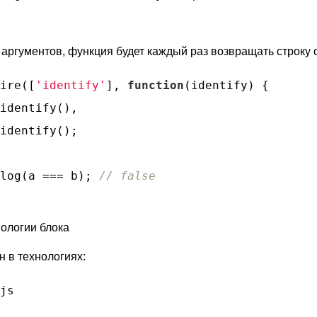
 аргументов, функция будет каждый раз возвращать строку
ire([
'identify'
], 
function
(
identify
) 
{

identify(),

identify();

log(a === b); 
// false
ологии блока
н в технологиях:
js