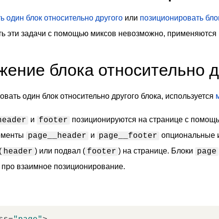
ь один блок относительно другого
или
позиционировать блок
ть эти задачи с помощью миксов невозможно, применяются
жение блока относительно д
вать один блок относительно другого блока, используется
и
позиционируются на странице с помощь
header
footer
лементы
и
опциональные и
page__header
page__footer
(
) или подвал (
) на странице. Блоки
header
footer
page
и про взаимное позиционирование.
: