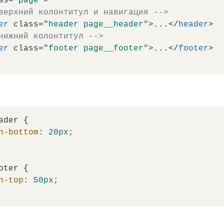
ss
=
"page"
>
верхний колонтитул и навигация -->
er
class
=
"header page__header"
>
...
</
header
>
нижний колонтитул -->
er
class
=
"footer page__footer"
>
...
</
footer
>
ader
 {

n-bottom
: 
20px
;

oter
 {

n-top
: 
50px
;
