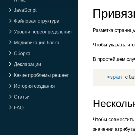
HTML
Привяз
JavaScript
Файловая структура
Разметка страниц
Уровни переопределения
Модификация блока
Чтобы указать, чт
Сборка
В простейшем случ
Декларации
Какие проблемы решает
<
span
cla
История создания
Статьи
Несколь
FAQ
Чтобы совместить
значении атрибут