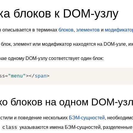
ка блоков к DOM-узлу
ы описывается в терминах
блоков
,
элементов
и
модификато
о блок, элемент или модификатор находятся на DOM-узле, 
ае одному DOM-узлу соответствует один блок:
ss
=
"menu"
>
</
span
>
ко блоков на одном DOM-уз
 стили и поведение нескольких
БЭМ-сущностей
, необходим
а
указываются имена БЭМ-сущностей, разделенные 
class