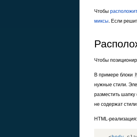
Чтобы
расположит
миксы
. Если реши
Располо
Чтобы позициониро
В примере блоки
нужные стили. Э
разместить шапку 
не содержат стил
HTML-реализация