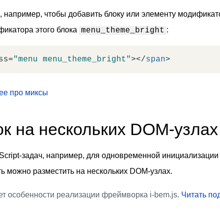
, например, чтобы добавить блоку или элементу модификат
фикатора этого блока
:
menu_theme_bright
ss
=
"menu menu_theme_bright"
>
</
span
>
ее про миксы
ок на нескольких DOM-узлах
cript-задач, например, для одновременной инициализации 
ь можно разместить на нескольких DOM-узлах.
т особенности реализации фреймворка i-bem.js.
Читать под