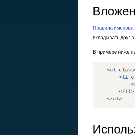
Вложен
Правила именова
вкладывать друг в
В примере ниже пу
<
ul
class
<
li
c
<
</
li
>
</
ul
>
Исполь