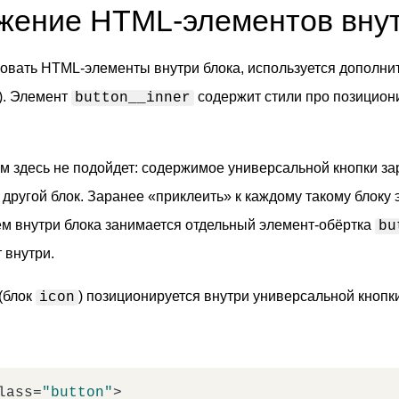
жение HTML-элементов внут
вать HTML-элементы внутри блока, используется дополнит
). Элемент
содержит стили про позицион
button__inner
 здесь не подойдет: содержимое универсальной кнопки зар
другой блок. Заранее «приклеить» к каждому такому блоку
м внутри блока занимается отдельный элемент-обёртка
bu
 внутри.
(блок
) позиционируется внутри универсальной кноп
icon
:
lass
=
"button"
>