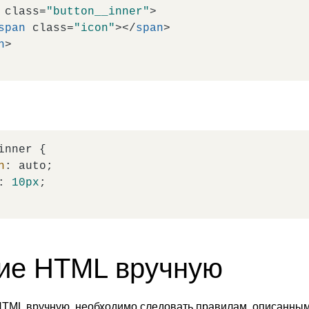
class
=
"button__inner"
>
span
class
=
"icon"
>
</
span
>
n
>
inner
 {

n
: auto;

: 
10px
;

ие HTML вручную
HTML вручную, необходимо следовать правилам, описанны