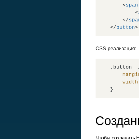
<
span
<
</
spa
</
button
>
CSS-реализация:
.button__
margi
width
Создан
Чтобы создавать 