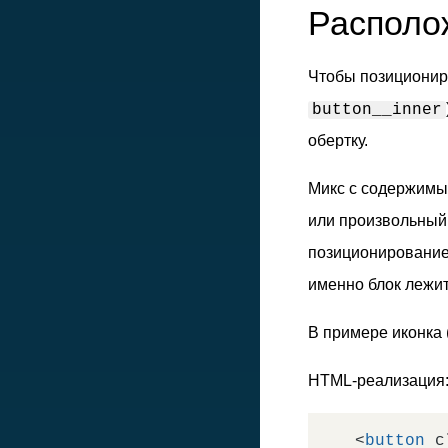
Располо
Чтобы позициониро
button__inner
обертку.
Микс с содержимым
или произвольный 
позиционирование
именно блок лежит
В примере иконка 
HTML-реализация
<
button
c