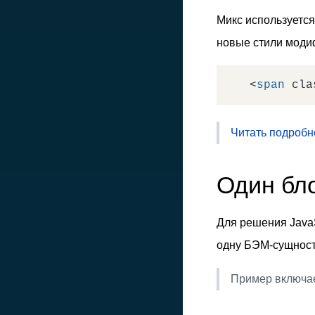
Микс используется
новые стили моди
<
span
cla
Читать подробн
Один бл
Для решения JavaS
одну БЭМ-сущност
Пример включае