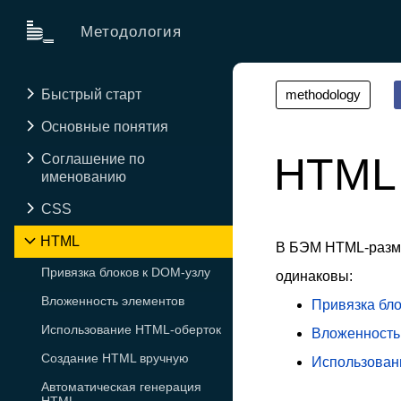
Методология
Быстрый старт
methodology
Основные понятия
HTML
Соглашение по
именованию
CSS
HTML
В БЭМ HTML-разме
Привязка блоков к DOM-узлу
одинаковы:
Вложенность элементов
Привязка бло
Использование HTML-оберток
Вложенность
Создание HTML вручную
Использован
Автоматическая генерация