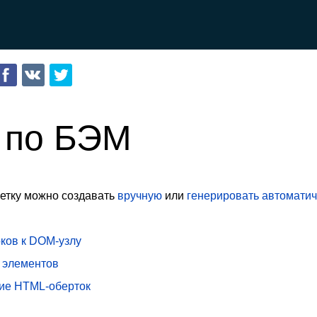
 по БЭМ
тку можно создавать
вручную
или
генерировать автоматич
ков к DOM-узлу
 элементов
ие HTML-оберток