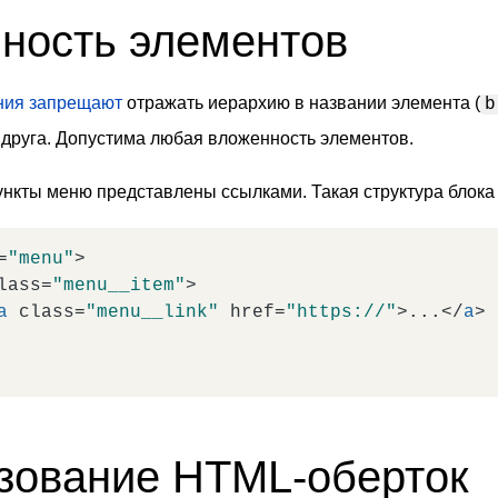
ность элементов
ния
запрещают
отражать иерархию в названии элемента (
b
 друга. Допустима любая вложенность элементов.
нкты меню представлены ссылками. Такая структура блока 
=
"menu"
>
lass
=
"menu__item"
>
a
class
=
"menu__link"
href
=
"https://"
>
...
</
a
>
зование HTML-оберток