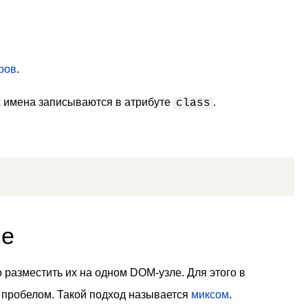
ров
.
их имена записываются в атрибуте
.
class
ле
о разместить их на одном DOM-узле. Для этого в
пробелом. Такой подход называется
миксом
.