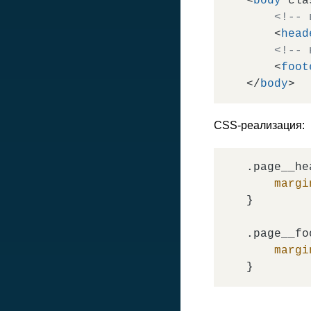
<
body
cla
<!-- 
<
head
<!-- 
<
foot
</
body
>
CSS-реализация:
.page__he
margi
}

.page__fo
margi