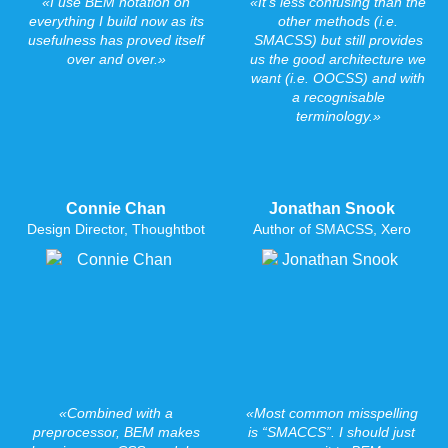
I use BEM notation on
Itʼs less confusing than the
everything I build now as its
other methods (i.e.
usefulness has proved itself
SMACSS) but still provides
over and over.
us the good architecture we
want (i.e. OOCSS) and with
a recognisable
terminology.
Connie Chan
Jonathan Snook
Design Director, Thoughtbot
Author of SMACSS, Xero
Combined with a
Most common misspelling
preprocessor, BEM makes
is “SMACCS”. I should just