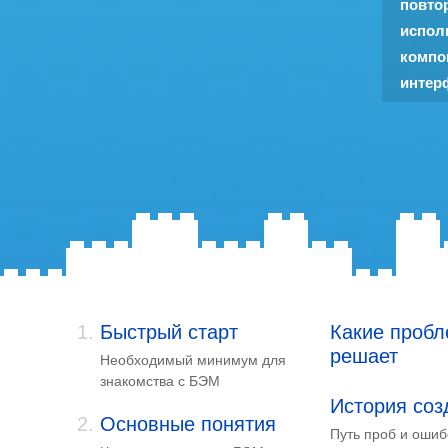
повто
испол
компо
интер
Быстрый старт
Какие проб
решает
Необходимый минимум для
знакомства с БЭМ
История соз
Основные понятия
Путь проб и ошиб