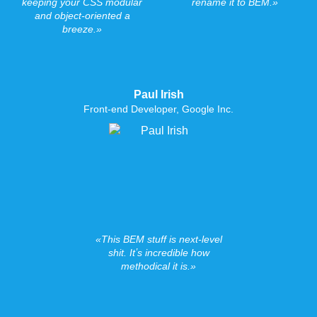
keeping your CSS modular
rename it to BEM.
and object-oriented a
breeze.
Paul Irish
Front-end Developer, Google Inc.
This BEM stuff is next-level
shit. Itʼs incredible how
methodical it is.