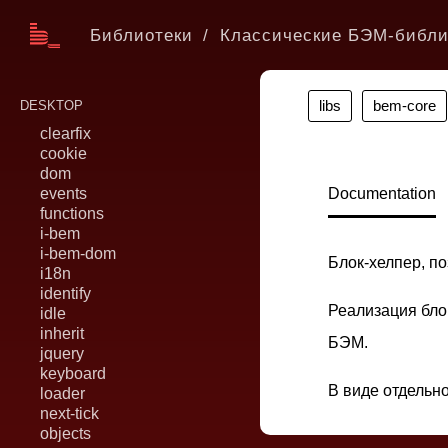
Библиотеки
Классические БЭМ-библи
libs
bem-core
DESKTOP
clearfix
cookie
dom
events
Documentation
functions
i-bem
i-bem-dom
Блок-хелпер, п
i18n
identify
Реализация бло
idle
inherit
БЭМ.
jquery
keyboard
В виде отдельн
loader
next-tick
objects