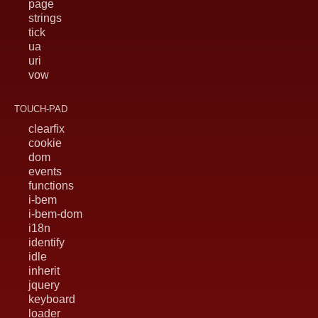
page
strings
tick
ua
uri
vow
TOUCH-PAD
clearfix
cookie
dom
events
functions
i-bem
i-bem-dom
i18n
identify
idle
inherit
jquery
keyboard
loader