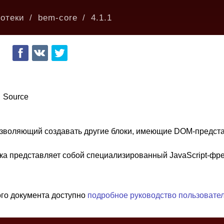
отеки
bem-core
4.1.1
Source
озволяющий создавать другие блоки, имеющие DOM-предст
ка представляет собой специализированный JavaScript-фре
ого документа доступно
подробное руководство пользовате