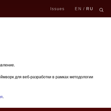
Issues
EN
RU
авление.
ймворк для веб-разработки в рамках методологии
ля
.