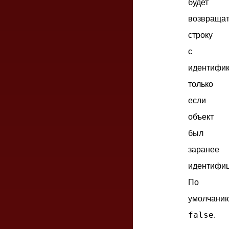
будет
возвраща
строку
с
идентифи
только
если
объект
был
заранее
идентифиц
По
умолчани
false
.