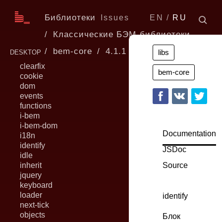
Библиотеки
Issues
EN
RU
Классические БЭМ-библиотеки
bem-core
4.1.1
libs
DESKTOP
clearfix
bem-core
cookie
dom
events
functions
i-bem
i-bem-dom
Documentation
i18n
identify
JSDoc
idle
inherit
Source
jquery
keyboard
loader
identify
next-tick
objects
Блок