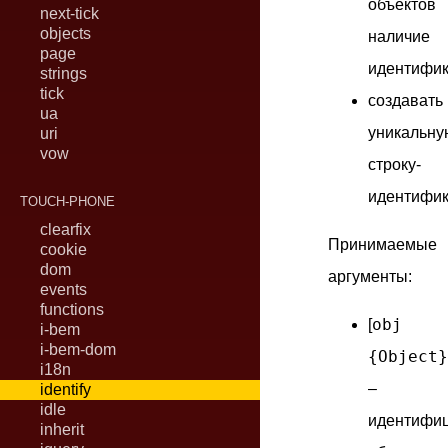
объектов
next-tick
objects
наличие
page
идентифик
strings
tick
создавать
ua
уникальну
uri
vow
строку-
идентифик
TOUCH-PHONE
clearfix
Принимаемые
cookie
dom
аргументы:
events
functions
obj
[
i-bem
i-bem-dom
{Object}
i18n
–
identify
idle
идентифи
inherit