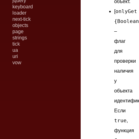
jquery
объект.
keyboard
onlyGet
[
loader
next-tick
{Boolean
objects
–
page
strings
флаг
tick
ua
для
uri
проверки
vow
наличия
у
объекта
идентифик
Если
true
,
функция