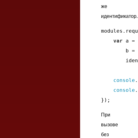
же
идентификатор.
modules.requ
var
 a = 
        b = 
        iden
console
.
console
.
При
вызове
без