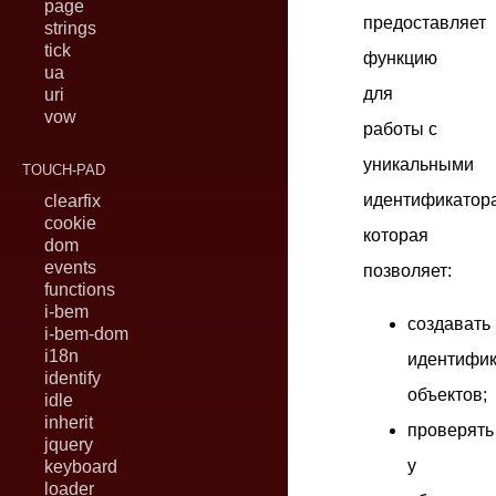
page
предоставляет
strings
tick
функцию
ua
для
uri
vow
работы с
уникальными
TOUCH-PAD
идентификатор
clearfix
cookie
которая
dom
events
позволяет:
functions
i-bem
создавать
i-bem-dom
i18n
идентифи
identify
объектов;
idle
inherit
проверять
jquery
у
keyboard
loader