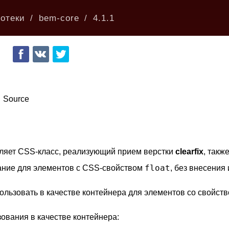
отеки
bem-core
4.1.1
Source
ляет СSS-класс, реализующий прием верстки
clearfix
, такж
float
ание для элементов с CSS-свойством
, без внесения
ользовать в качестве контейнера для элементов со свойст
ования в качестве контейнера: