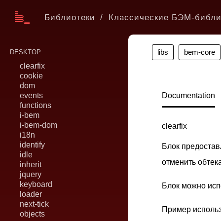
Библиотеки
Классические БЭМ-библи
libs
bem-core
DESKTOP
clearfix
cookie
dom
events
Documentation
functions
i-bem
i-bem-dom
clearfix
i18n
identify
Блок предостав
idle
отменить обтек
inherit
jquery
keyboard
Блок можно исп
loader
next-tick
Пример использ
objects