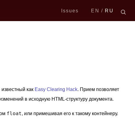
Issues
EN
RU
е известный как
Easy Clearing Hack
. Прием позволяет
 изменений в исходную HTML-структуру документа.
float
вом
, или примешивая его к такому контейнеру.