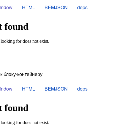
window
HTML
BEMJSON
deps
 блоку-контейнеру:
window
HTML
BEMJSON
deps