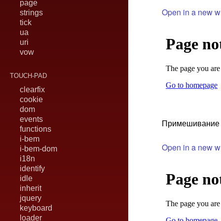
page
Open in a new 
strings
tick
ua
uri
vow
TOUCH-PAD
clearfix
cookie
dom
events
Примешивание к
functions
i-bem
Open in a new 
i-bem-dom
i18n
identify
idle
inherit
jquery
keyboard
loader