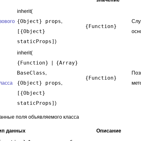
inherit(
{Object} props
зового
,
Слу
{Function}
[{Object}
осн
staticProps]
)
inherit(
{Function}
{Array}
|
BaseClass
,
Поз
{Function}
{Object} props
ласса
,
мет
[{Object}
staticProps]
)
анные поля объявляемого класса
ип данных
Описание