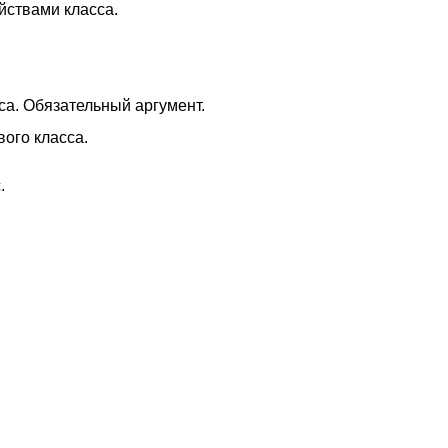
йствами класса.
са. Обязательный аргумент.
вого класса.
.