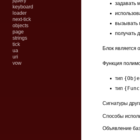
jquery
задавать м
keyboard
loader
использов
next-tick
вызывать м
objects
page
получать д
strings
tick
Блок является 
ua
uri
vow
Функция полимо
{Obje
тип
{Func
тип
Сигнатуры друг
Способы испол
Объявление баз