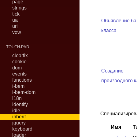
page
strings
tick
ua
Объявление ба
uri
класса
vow
TOUCH-PAD
clearfix
cookie
dom
Создание
events
functions
производного к
i-bem
i-bem-dom
i18n
identify
idle
Специализиров
inherit
jquery
Имя
Т
keyboard
loader