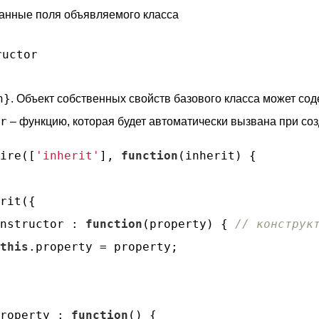
анные поля объявляемого класса
ructor
n}
. Объект собственных свойств базового класса может со
r
– функцию, которая будет автоматически вызвана при соз
ire([
'inherit'
], 
function
(
inherit
) 
{

rit({

nstructor
 : 
function
(
property
) 
{ 
// конструк
this
.property = property;

roperty
 : 
function
(
) 
{
