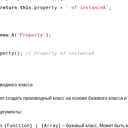
return
this
.property + 
' of instanceA'
;

new
 A(
'Property'
);

perty(); 
// Property of instanceA
водного класса
т создать производный класс на основе базового класса и 
ргументы:
s
{Function} | {Array}
– базовый класс. Может быть 