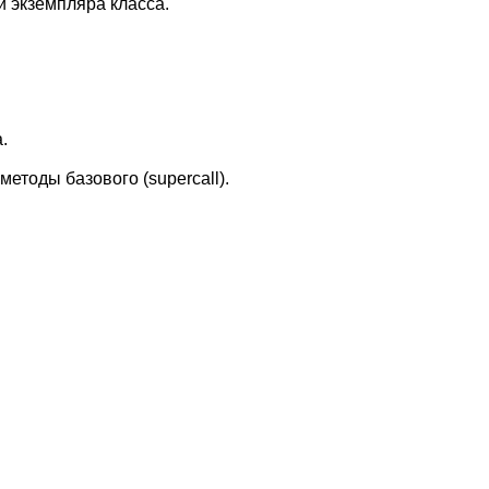
и экземпляра класса.
.
етоды базового (supercall).