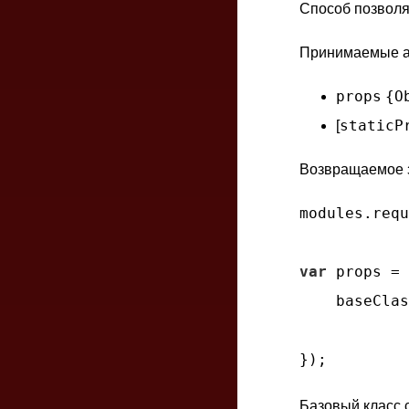
Способ позволя
Принимаемые а
props
{O
staticP
[
Возвращаемое 
modules.requ
var
 props = 
    baseClas
Базовый класс 