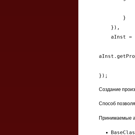
        }

    }),

    aInst = 
aInst.getPro
Создание произ
Способ позволяе
Принимаемые а
BaseClas