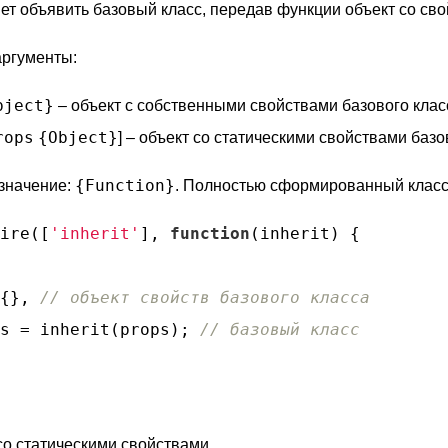
ет объявить базовый класс, передав функции объект со сво
ргументы:
bject}
– объект с собственными свойствами базового клас
rops
{Object}
] – объект со статическими свойствами базо
{Function}
значение:
. Полностью сформированный класс
ire([
'inherit'
], 
function
(
inherit
) 
{

{}, 
// объект свойств базового класса
s = inherit(props); 
// базовый класс
со статическими свойствами