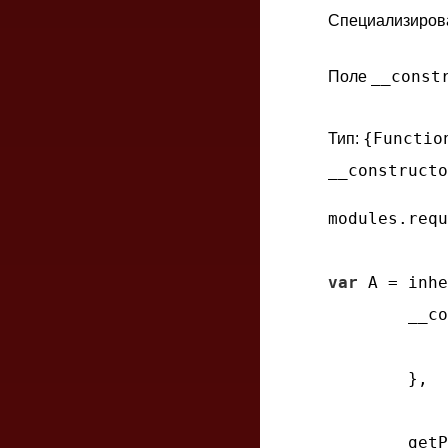
Специализиров
__const
Поле
{Functio
Тип:
__constructo
modules.requ
var
 A = inhe
__co
        },

getP