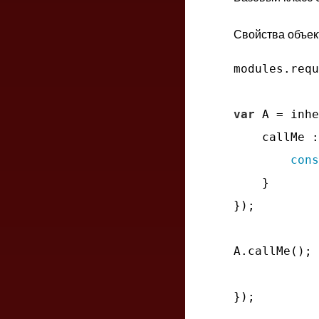
Свойства объе
modules.requ
var
 A = inhe
callMe
 :
cons
    }

});

A.callMe(); 