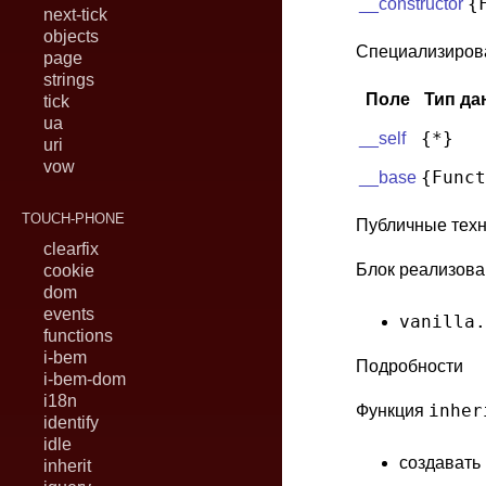
{
__constructor
next-tick
objects
Специализирова
page
strings
Поле
Тип да
tick
ua
{*}
__self
uri
vow
{Funct
__base
TOUCH-PHONE
Публичные техн
clearfix
Блок реализова
cookie
dom
events
vanilla.
functions
i-bem
Подробности
i-bem-dom
i18n
inher
Функция
identify
idle
создавать 
inherit