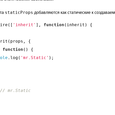
staticProps
кта
добавляются как статические к создаваем
ire([
'inherit'
], 
function
(
inherit
) 
{

rit(props, {

 
function
(
) 
{

ole
.log(
'mr.Static'
);

// mr.Static