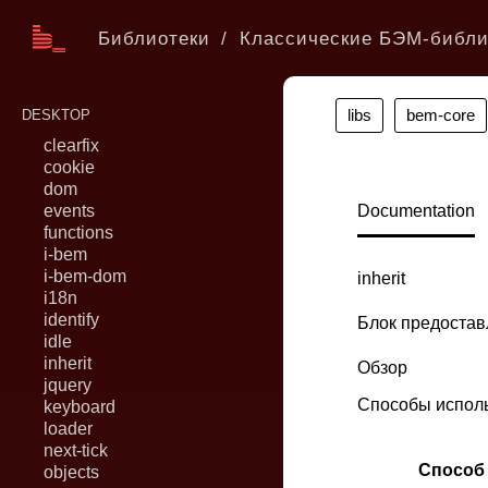
Библиотеки
Классические БЭМ-библи
libs
bem-core
DESKTOP
clearfix
cookie
dom
events
Documentation
functions
i-bem
i-bem-dom
inherit
i18n
identify
Блок предостав
idle
inherit
Обзор
jquery
Способы испол
keyboard
loader
next-tick
Способ
objects