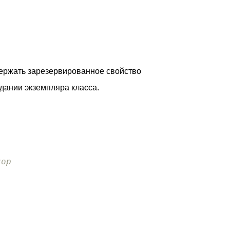
держать зарезервированное свойство
дании экземпляра класса.
тор