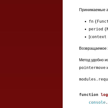
Принимаемые а
fn
{Func
period
{
context
[
Возвращаемое 
Метод удобно и
pointermove
и
modules.requ
function
log
console
.