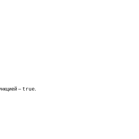
true
функцией –
.