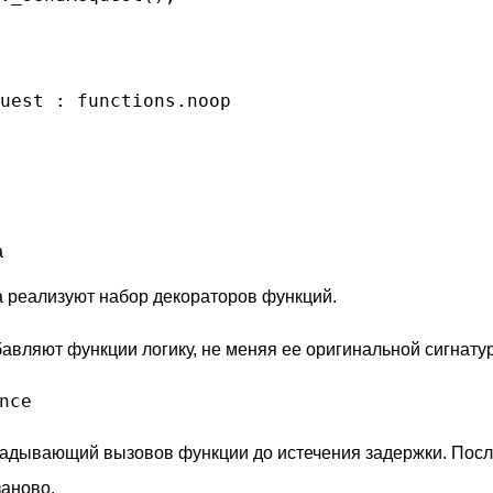
uest
 : functions.noop

а
 реализуют набор декораторов функций.
авляют функции логику, не меняя ее оригинальной сигнату
nce
ладывающий вызовов функции до истечения задержки. Посл
заново.