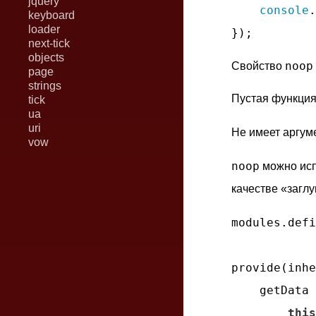
jquery
console
.
keyboard
loader
next-tick
objects
noop
Свойство
page
strings
Пустая функция
tick
ua
uri
Не имеет аргум
vow
noop
можно испо
качестве «загл
modules.defi
provide(inhe
getData
 
this