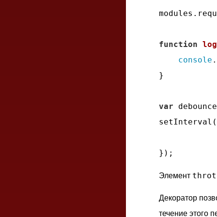
modules.requ
function
log
console
.
}

var
 debounce
setInterval(
throt
Элемент
Декоратор позв
течение этого 