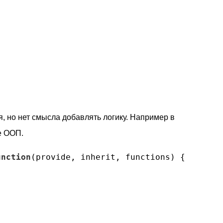
, но нет смысла добавлять логику. Например в
е ООП.
unction
(
provide, inherit, functions
) 
{
