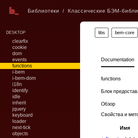
Библиотеки
Классические БЭМ-библи
libs
bem-core
DESKTOP
clearfix
cookie
dom
events
Documentation
functions
i-bem
i-bem-dom
functions
i18n
identify
Блок предостав
idle
inherit
Обзор
jquery
Свойства и мет
keyboard
loader
next-tick
Имя
objects