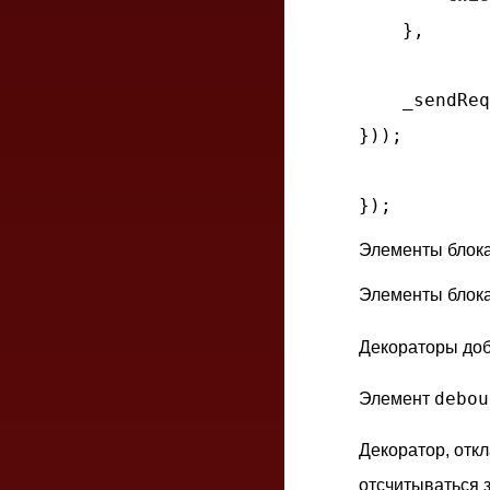
    },

_sendReq
}));

Элементы блок
Элементы блока
Декораторы доб
debou
Элемент
Декоратор, отк
отсчитываться 