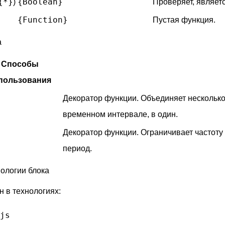
{*}
{Boolean}
)
Проверяет, являет
{Function}
Пустая функция.
а
Способы
пользования
Декоратор функции. Объединяет нескольк
временном интервале, в один.
Декоратор функции. Ограничивает частоту
период.
ологии блока
н в технологиях:
js