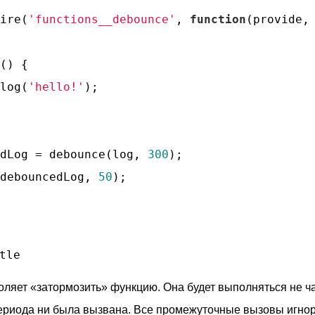
ire(
'functions__debounce'
, 
function
(
provide,
(
) 
{

log(
'hello!'
);

dLog = debounce(log, 
300
);

debouncedLog, 
50
);

tle
оляет «затормозить» функцию. Она будет выполняться не ча
периода ни была вызвана. Все промежуточные вызовы игно