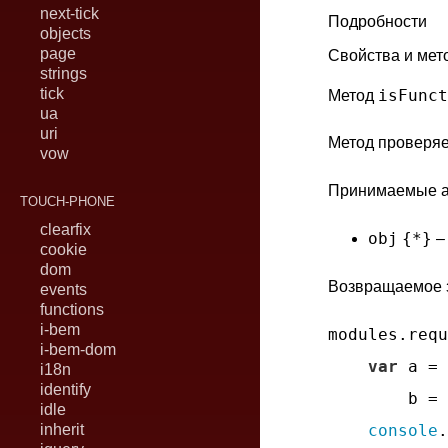
next-tick
Подробности
objects
page
Свойства и мет
strings
tick
isFunct
Метод
ua
uri
Метод проверяе
vow
Принимаемые а
TOUCH-PHONE
clearfix
obj
{*}
–
cookie
dom
Возвращаемое 
events
functions
i-bem
modules.requ
i-bem-dom
var
 a = 
i18n
identify
        b = 
idle
console
.
inherit