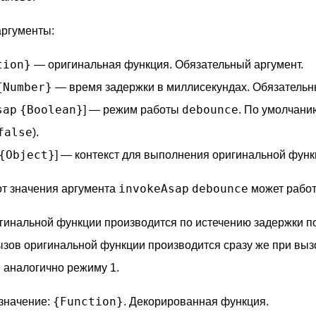
ргументы:
tion}
— оригинальная функция. Обязательный аргумент.
{Number}
— время задержки в миллисекундах. Обязательн
sap
{Boolean}
debounce
] — режим работы
. По умолчани
false
).
{Object}
] — контекст для выполнения оригинальной функ
invokeAsap
debounce
от значения аргумента
может работ
гинальной функции производится по истечению задержки п
зов оригинальной функции производится сразу же при вы
 аналогично режиму 1.
{Function}
значение:
. Декорированная функция.