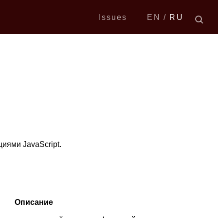
Issues
EN
RU
иями JavaScript.
Описание