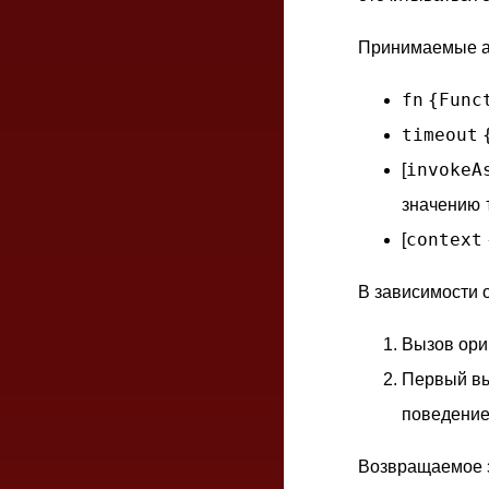
Принимаемые а
fn
{Func
timeout
invokeA
[
значению
context
[
В зависимости 
Вызов ори
Первый вы
поведение
Возвращаемое 