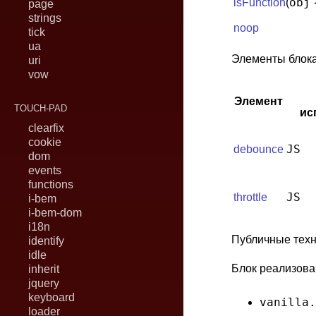
obj
isFunction
(
page
strings
noop
tick
ua
Элементы блок
uri
vow
Элемент
TOUCH-PAD
ис
clearfix
cookie
JS
debounce
dom
events
functions
JS
throttle
i-bem
i-bem-dom
i18n
Публичные техн
identify
idle
Блок реализова
inherit
jquery
keyboard
vanilla.
loader