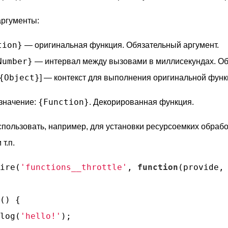
ргументы:
tion}
— оригинальная функция. Обязательный аргумент.
Number}
— интервал между вызовами в миллисекундах. Об
{Object}
] — контекст для выполнения оригинальной функ
{Function}
значение:
. Декорированная функция.
спользовать, например, для установки ресурсоемких обраб
 т.п.
ire(
'functions__throttle'
, 
function
(
provide,
(
) 
{

log(
'hello!'
);
