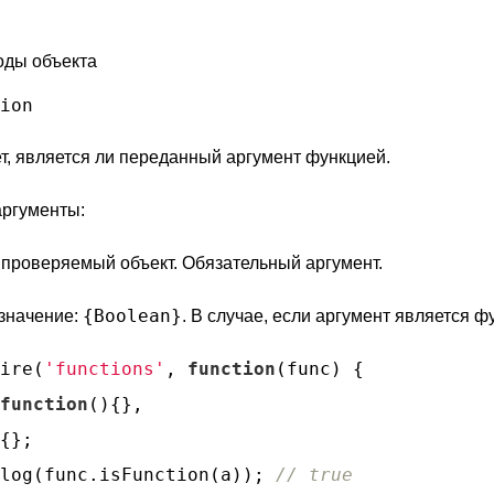
оды объекта
ion
т, является ли переданный аргумент функцией.
ргументы:
 проверяемый объект. Обязательный аргумент.
{Boolean}
значение:
. В случае, если аргумент является 
ire(
'functions'
, 
function
(
func
) 
{

function
(
)
{},

{};

log(func.isFunction(a)); 
// true