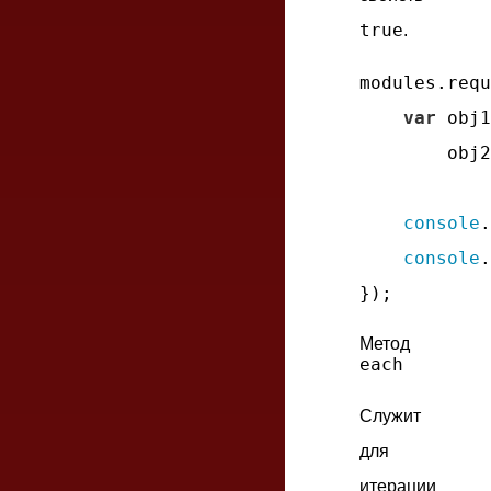
true
.
modules.requ
var
 obj1
        obj2
console
.
console
.
Метод
each
Служит
для
итерации