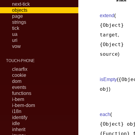
next-tick
objects
extend
(
page
strings
{Object}
tick
ua
target
,
uri
{Object}
vow
source
)
TOUCH-PHONE
clearfix
cookie
{Obje
isEmpty
(
dom
events
obj
)
functions
i-bem
i-bem-dom
i18n
each
(
identify
idle
{Object} ob
inherit
{Function} 