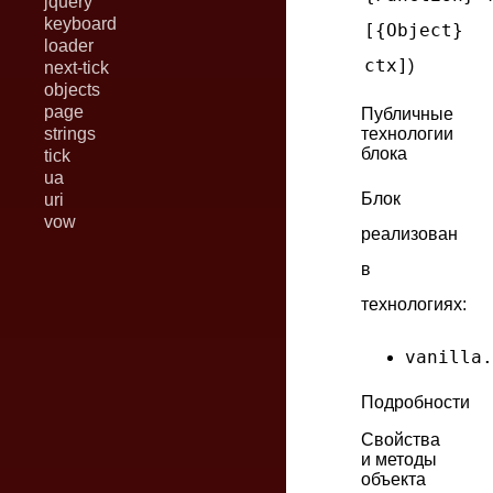
jquery
keyboard
[{Object}
loader
ctx]
)
next-tick
objects
page
Публичные
strings
технологии
блока
tick
ua
Блок
uri
vow
реализован
в
технологиях:
vanilla.
Подробности
Свойства
и методы
объекта