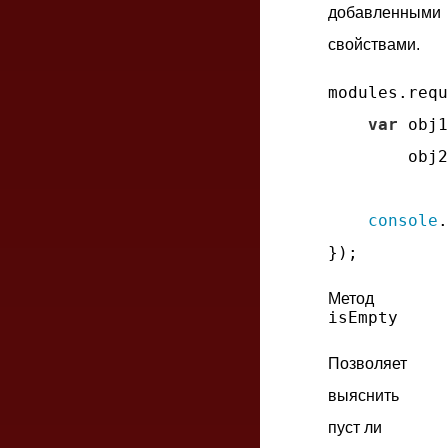
добавленными
свойствами.
modules.requ
var
 obj1
        obj2
console
.
Метод
isEmpty
Позволяет
выяснить
пуст ли