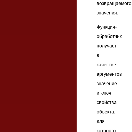
возвращаемого
значения.
Функция-
обработчик
получает
в
качестве
аргументов
значение
и ключ
свойства
объекта,
для
которого