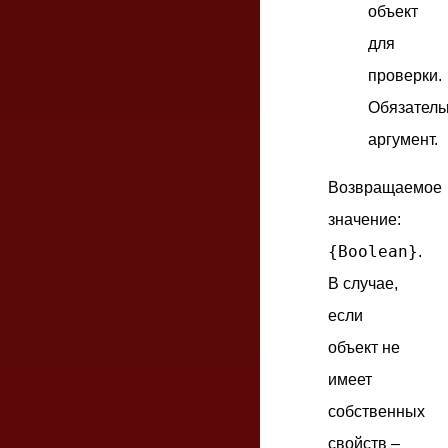
объект
для
проверки.
Обязател
аргумент.
Возвращаемое
значение:
{Boolean}
.
В случае,
если
объект не
имеет
собственных
свойств –