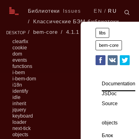
Библиотеки
Issues
EN
RU
Классические БЭМ-библиотеки
bem-core
4.1.1
libs
DESKTOP
clearfix
bem-core
cookie
dom
events
functions
i-bem
i-bem-dom
Documentation
i18n
identify
JSDoc
idle
inherit
Source
jquery
keyboard
loader
objects
next-tick
objects
Блок