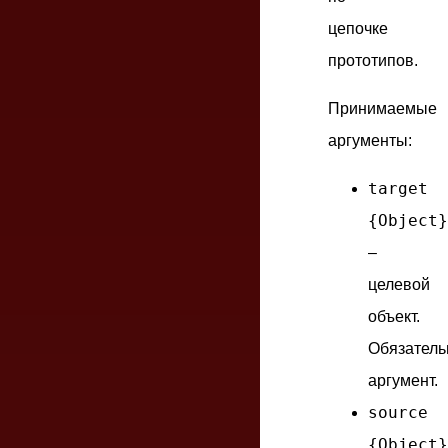
цепочке
прототипов.
Принимаемые
аргументы:
target
{Object}
–
целевой
объект.
Обязател
аргумент.
source
{Object}