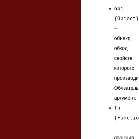
obj
{Object}
–
объект,
обход
свойств
которого
производи
Обязател
аргумент.
fn
{Functio
–
функция-