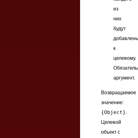
из
них
будут
добавлен
к
целевому.
Обязател
аргумент.
Возвращаемое
значение:
{Object}
.
Целевой
объект с