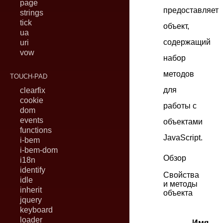
page
предоставляет
strings
tick
объект,
ua
содержащий
uri
vow
набор
методов
TOUCH-PAD
для
clearfix
cookie
работы с
dom
events
объектами
functions
JavaScript.
i-bem
i-bem-dom
Обзор
i18n
identify
Свойства
idle
и методы
inherit
объекта
jquery
keyboard
loader
Имя