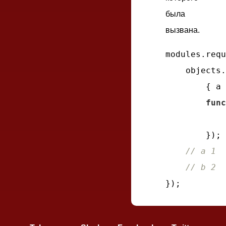
была
вызвана.
modules.requ
    objects.
        { 
a
 
func
        });

// a 1
// b 2