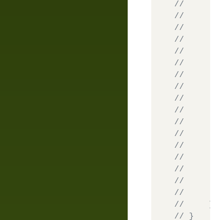
//       
//       
//       
//       
//       
//       
//       
//       
//       
//       
//       
//       
//       
//       
//       
//       
//       
//     ]
// }