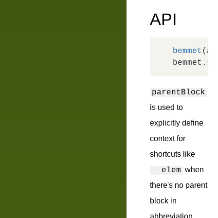
API
bemmet
(ab
bemmet.
st
parentBlock
is used to
explicitly define
context for
shortcuts like
when
__elem
there's no parent
block in
abbreviation