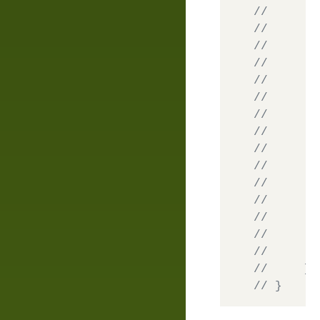
//       
//       
//       
//       
//       
//       
//       
//       
//       
//       
//       
//       
//       
//       
//       
//     ]
// }