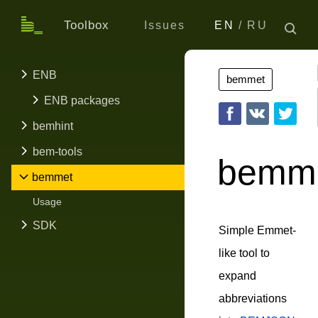
Toolbox
Issues
EN
RU
ENB
bemmet
ENB packages
bemhint
bem-tools
bemm
bemmet
Usage
SDK
Simple Emmet-
like tool to
expand
abbreviations