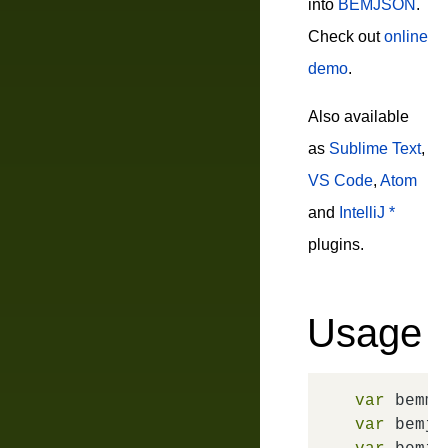
into
BEMJSON
.
Check out
online
demo
.
Also available
as
Sublime Text
,
VS Code
,
Atom
and
IntelliJ *
plugins.
Usage
var
 bemme
var
 bemjs