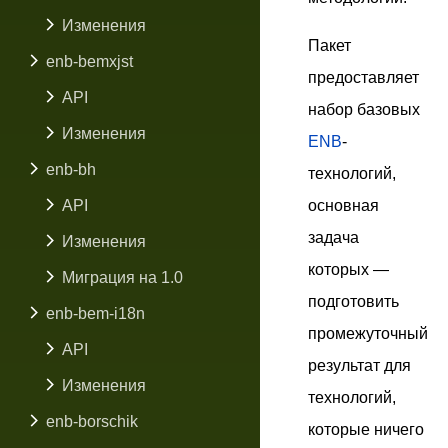
Изменения
Пакет
enb-bemxjst
предоставляет
API
набор базовых
Изменения
ENB
-
enb-bh
технологий,
API
основная
задача
Изменения
которых —
Миграция на 1.0
подготовить
enb-bem-i18n
промежуточный
API
результат для
Изменения
технологий,
enb-borschik
которые ничего