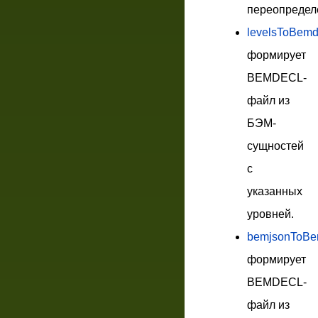
переопредел
levelsToBemd
формирует
BEMDECL-
файл из
БЭМ-
сущностей
с
указанных
уровней.
bemjsonToBe
формирует
BEMDECL-
файл из