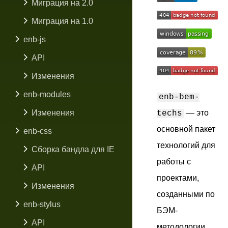
Миграция на 2.0
Миграция на 1.0
enb-js
API
Изменения
enb-modules
enb-bem-
Изменения
— это
techs
основной пакет
enb-css
технологий для
Сборка бандла для IE
работы с
API
проектами,
Изменения
созданными по
enb-stylus
БЭМ-
API
методологии.