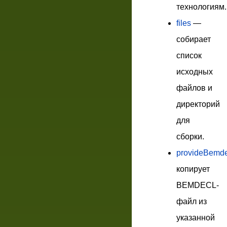
технологиям.
files
—
собирает
список
исходных
файлов и
директорий
для
сборки.
provideBemde
копирует
BEMDECL-
файл из
указанной