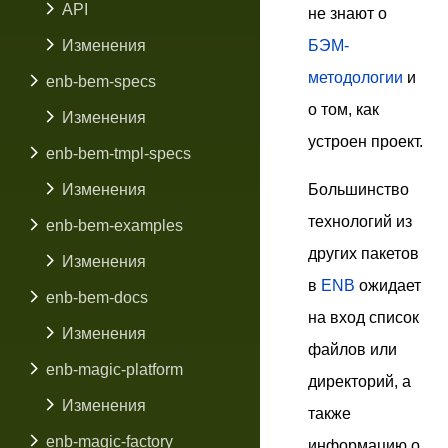
API
не знают о
Изменения
БЭМ-
методологии
и
enb-bem-specs
о том, как
Изменения
устроен проект.
enb-bem-tmpl-specs
Изменения
Большинство
технологий из
enb-bem-examples
других пакетов
Изменения
в
ENB
ожидает
enb-bem-docs
на вход список
Изменения
файлов или
enb-magic-platform
директорий, а
Изменения
также
enb-magic-factory
информацию о