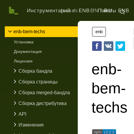
Инструментарий
ENB
Пакеты ENB
Issues
EN
RU
enb-bem-techs
enb
Установка
Документация
Лицензия
enb-
Сборка бандла
Сборка страницы
bem-
Сборка merged-бандла
techs
Сборка дистрибутива
API
Изменения