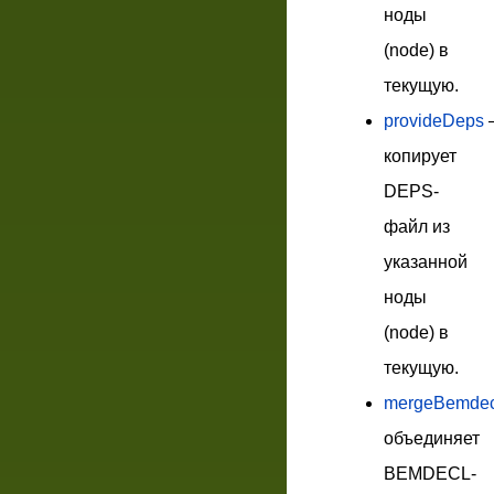
ноды
(node) в
текущую.
provideDeps
копирует
DEPS-
файл из
указанной
ноды
(node) в
текущую.
mergeBemdec
объединяет
BEMDECL-