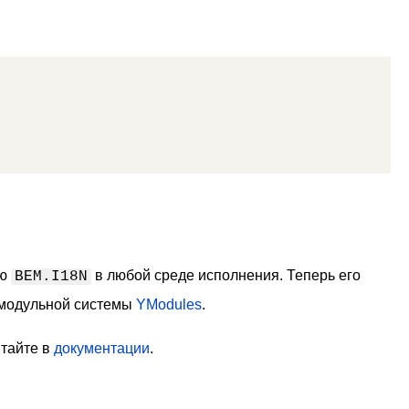
ую
в любой среде исполнения. Теперь его
BEM.I18N
 модульной системы
YModules
.
итайте в
документации
.