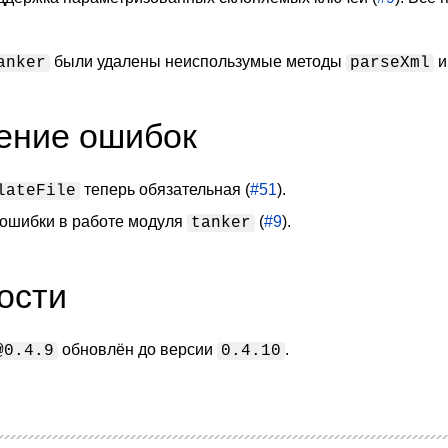
были удалены неиспользумые методы
anker
parseXml
ение ошибок
теперь обязательная (
#51
).
lateFile
ошибки в работе модуля
(
#9
).
tanker
ости
обновлён до версии
.
@0.4.9
0.4.10