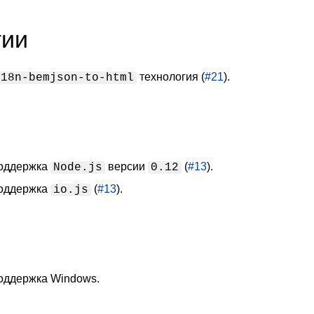
гии
технология (
#21
).
i18n-bemjson-to-html
оддержка
версии
(
#13
).
Node.js
0.12
оддержка
(
#13
).
io.js
оддержка Windows.