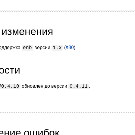
 изменения
оддержка
версии
(
#80
).
enb
1.x
ости
обновлен до версии
.
@0.4.10
0.4.11
ение ошибок