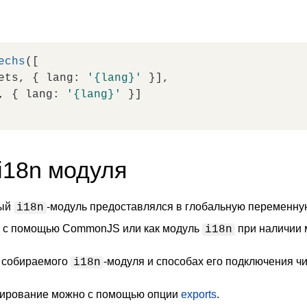
echs
([

ets, { 
lang
: 
'{lang}'
 }],

, { 
lang
: 
'{lang}'
 }]

i18n модуля
мый
-модуль предоставлялся в глобальную переменн
i18n
 с помощью CommonJS или как модуль
при наличии
i18n
 собираемого
-модуля и способах его подключения ч
i18n
тирование можно с помощью опции
exports
.