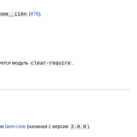
(
#76
).
bem__i18n
уется модуль
.
clear-require
еке
bem-core
(начиная с версии
).
2.8.0