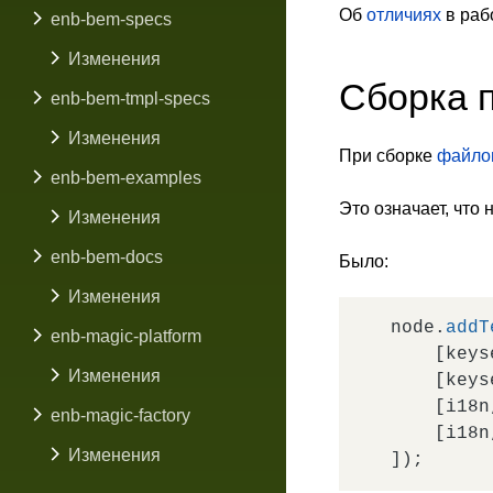
Об
отличиях
в раб
enb-bem-specs
Изменения
Сборка п
enb-bem-tmpl-specs
Изменения
При сборке
файло
enb-bem-examples
Это означает, что
Изменения
enb-bem-docs
Было:
Изменения
node.
addT
enb-magic-platform
    [keys
Изменения
    [keys
    [i18n
enb-magic-factory
    [i18n
Изменения