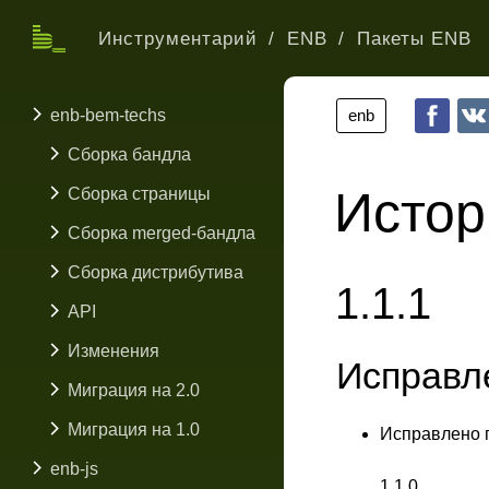
Инструментарий
ENB
Пакеты ENB
enb-bem-techs
enb
Сборка бандла
Истор
Сборка страницы
Сборка merged-бандла
Сборка дистрибутива
1.1.1
API
Изменения
Исправл
Миграция на 2.0
Миграция на 1.0
Исправлено 
enb-js
1.1.0