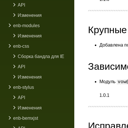
API
Изменения
enb-modules
Крупные
Изменения
Добавлена п
enb-css
Сборка бандла для IE
Зависим
API
Изменения
Модуль
vow
enb-stylus
1.0.1
API
Изменения
enb-bemxjst
Исправл