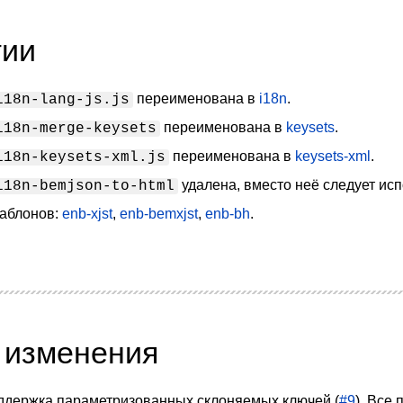
гии
переименована в
i18n
.
i18n-lang-js.js
переименована в
keysets
.
i18n-merge-keysets
переименована в
keysets-xml
.
i18n-keysets-xml.js
удалена, вместо неё следует ис
i18n-bemjson-to-html
шаблонов:
enb-xjst
,
enb-bemxjst
,
enb-bh
.
 изменения
ддержка параметризованных склоняемых ключей (
#9
). Все