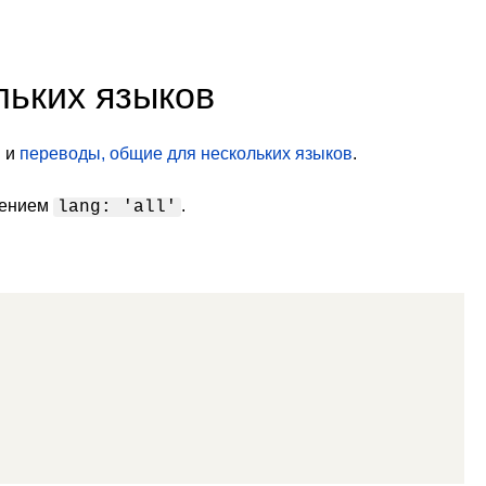
льких языков
n
и
переводы, общие для нескольких языков
.
чением
.
lang: 'all'