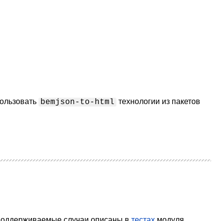
пользовать
технологии из пакетов
bemjson-to-html
 поддерживаемые случаи описаны в
тестах
модуля