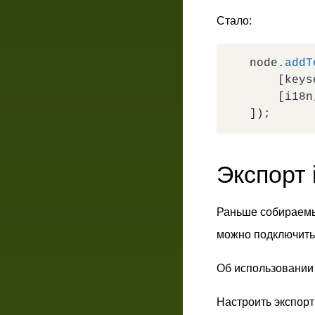
Стало:
node.
addT
    [keys
    [i18n
Экспорт 
Раньше собирае
можно подключить
Об использовании
Настроить экспор