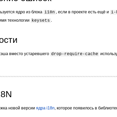
ьзуется ядро из блока
, если в проекте есть ещё и
i18n
i-
имя технологии
.
keysets
ости
 кэша вместо устаревшего
использ
drop-require-cache
18N
жка новой версии
ядра i18n
, которое появилось в библиот