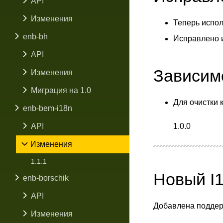
API
Изменения
Теперь испол
enb-bh
Исправлено 
API
Зависим
Изменения
Миграция на 1.0
Для очистки
enb-bem-i18n
API
1.0.0
Изменения
1.1.1
Новый I
enb-borschik
API
Добавлена поддер
Изменения