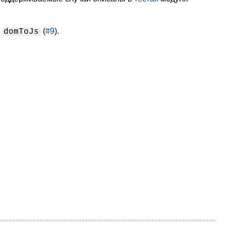
и
(
#9
).
domToJs