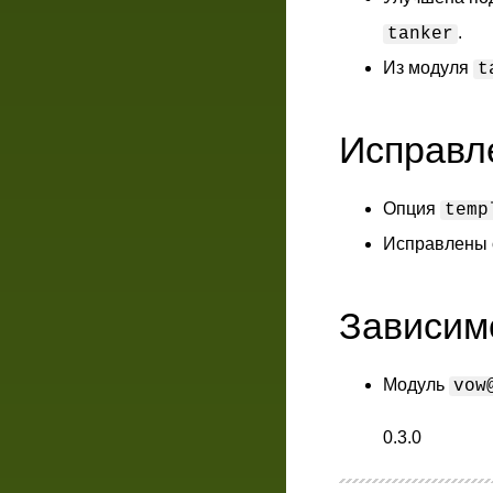
.
tanker
Из модуля
t
Исправл
Опция
temp
Исправлены 
Зависим
Модуль
vow
0.3.0