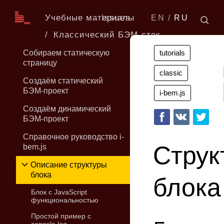
Учебные материалы
Issues
EN
RU
Классический БЭМ-стек
Собираем статическую
tutorials
страницу
classic
Создаём статический
БЭМ-проект
i-bem.js
Создаём динамический
БЭМ-проект
Справочное руководство i-
Струк
bem.js
Описание структуры
блока
блока
Блок с JavaScript
функциональностью
Простой пример с