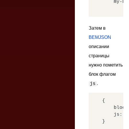
    my-blo
Затем в
BEMJSON
описании
страницы
нужно пометить
блок флагом
.
js
{

block
js
: 
t