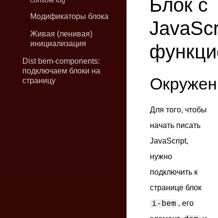
Блок с
console.log
Модификаторы блока
JavaScr
Живая (ленивая)
инициализация
функци
Dist bem-components:
подключаем блоки на
Окружен
страницу
Для того, чтобы
начать писать
JavaScript,
нужно
подключить к
странице блок
, его
i-bem