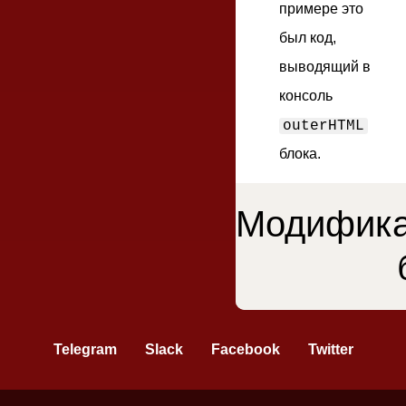
примере это
был код,
выводящий в
консоль
outerHTML
блока.
Модифик
оводство i-bem.js
Telegram
Slack
Facebook
Twitter