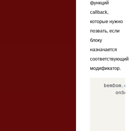
функций
callback,
которые нужно
позвать, если
блоку
назначается
соответствующий
модификатор.
bemDom.
de
onSet
'
        },
'