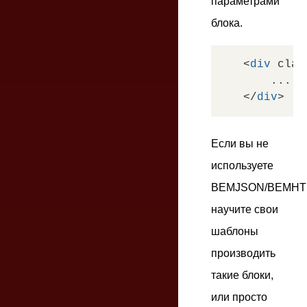
параметрами
блока.
<
div
clas
</
div
>
Если вы не
используете
BEMJSON/BEMHT
научите свои
шаблоны
производить
такие блоки,
или просто