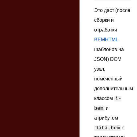
Это даст (после
сборки и
отработки
BEMHTML
шаблонов на
JSON) DOM
узел,
помеченный
дополнительным
классом
i-
и
bem
атрибутом
с
data-bem