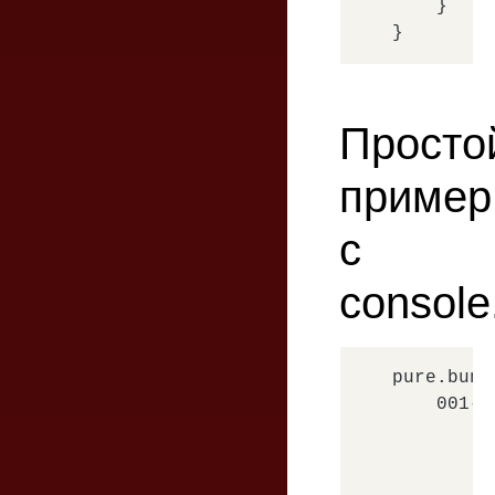
    }

Просто
пример
с
console
pure.bundl
    001-s
        b
         
         