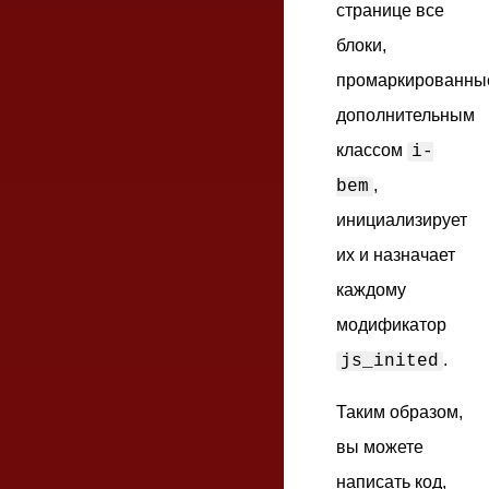
странице все
блоки,
промаркированны
дополнительным
классом
i-
,
bem
инициализирует
их и назначает
каждому
модификатор
.
js_inited
Таким образом,
вы можете
написать код,