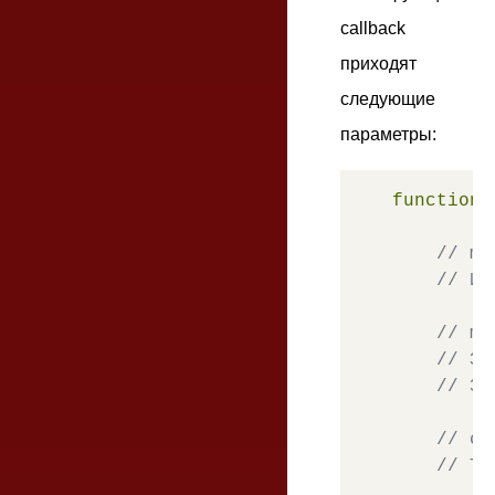
callback
приходят
следующие
параметры:
function
(
// mo
// Им
// mo
// Зн
// Эт
// cu
// Те