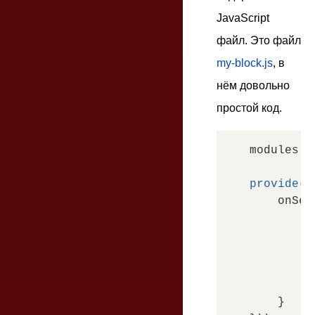
JavaScript
файл. Это файл
my-block.js
, в
нём довольно
простой код.
modules.
d
provide
(b
onSet
'
          
        }

    }
