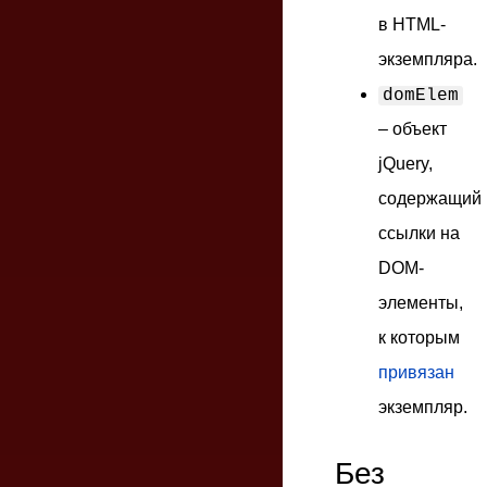
в HTML-
экземпляра.
domElem
– объект
jQuery,
содержащий
ссылки на
DOM-
элементы,
к которым
привязан
экземпляр.
Без