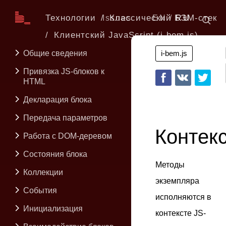
Технологии
Классический БЭМ-стек
Issues
EN
RU
Клиентский JavaScript (i-bem.js)
Общие сведения
i-bem.js
Привязка JS-блоков к
HTML
Декларация блока
Передача параметров
Контек
Работа с DOM-деревом
Состояния блока
Методы
Коллекции
экземпляра
События
исполняются в
Инициализация
контексте JS-