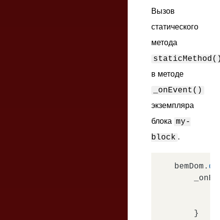
Вызов
статического
метода
staticMethod(
в методе
_onEvent()
экземпляра
блока
my-
.
block
bemDom.
de
    _onEv
t
t
    }
