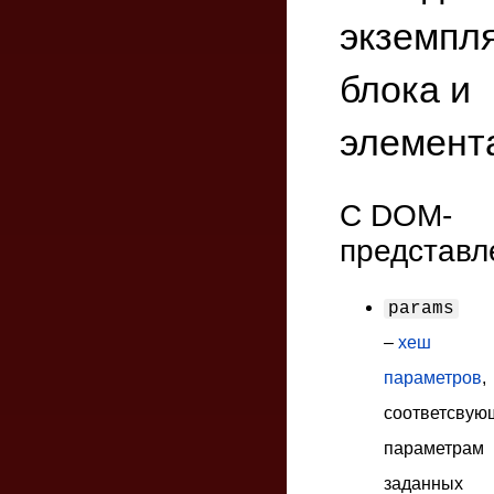
экземпл
блока и
элемент
С DOM-
представл
params
–
хеш
параметров
,
соответсвую
параметрам
заданных