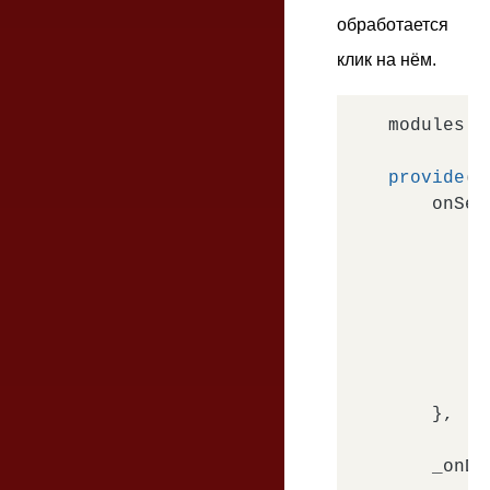
обработается
клик на нём.
modules.
d
provide
(b
    onSet
'
         
          
        }

    },

    _onDo