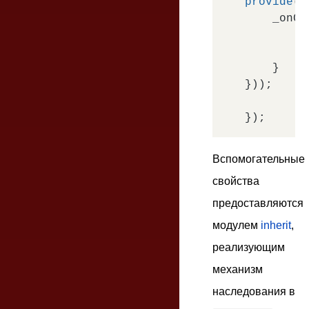
provide
(b
    _onCl
t
t
    }

}));

Вспомогательные
свойства
предоставляются
модулем
inherit
,
реализующим
механизм
наследования в