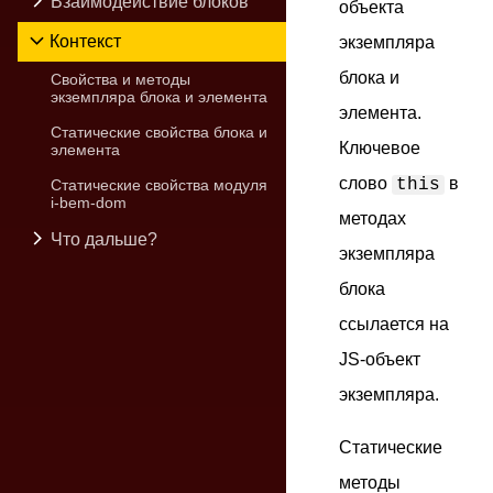
Взаимодействие блоков
объекта
Контекст
экземпляра
блока и
Свойства и методы
экземпляра блока и элемента
элемента.
Статические свойства блока и
Ключевое
элемента
слово
в
this
Статические свойства модуля
i-bem-dom
методах
Что дальше?
экземпляра
блока
ссылается на
JS-объект
экземпляра
.
Статические
методы