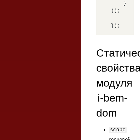
    }

));

Статиче
свойств
модуля
i-bem-
dom
–
scope
корневой