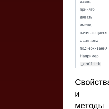
извне,
принято
давать
имена,
начинающиеся
с символа
подчеркивания.
Например,
.
_onClick
Свойств
и
методы