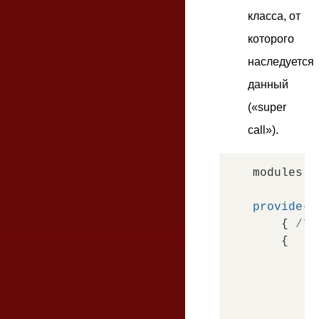
класса, от
которого
наследуется
данный
(«super
call»).
modules.
d
provide
(b
    { 
/* 
    {

s
        }
