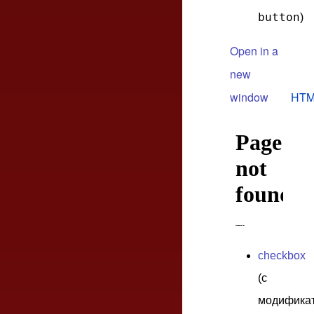
button
)
Open in a
new
window
HTM
checkbox
(с
модифика