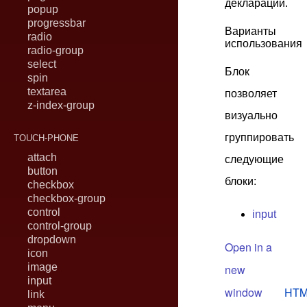
декларации.
popup
progressbar
Варианты
radio
использования
radio-group
select
Блок
spin
textarea
позволяет
z-index-group
визуально
группировать
TOUCH-PHONE
attach
следующие
button
блоки:
checkbox
checkbox-group
control
input
control-group
dropdown
Open in a
icon
image
new
input
window
HTM
link