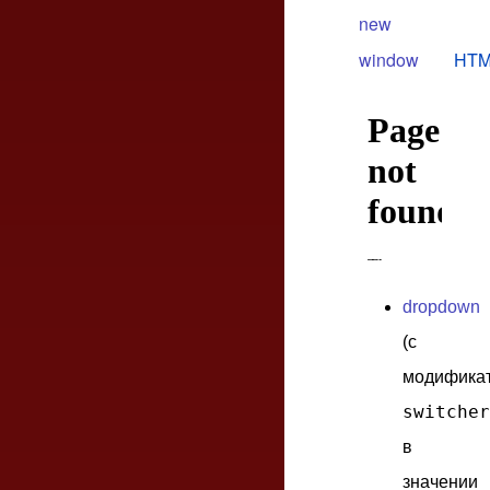
new
window
HTM
dropdown
(с
модифика
switcher
в
значении