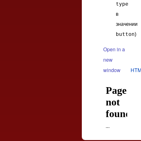
type
в
значении
button
)
Open in a
new
window
HTM