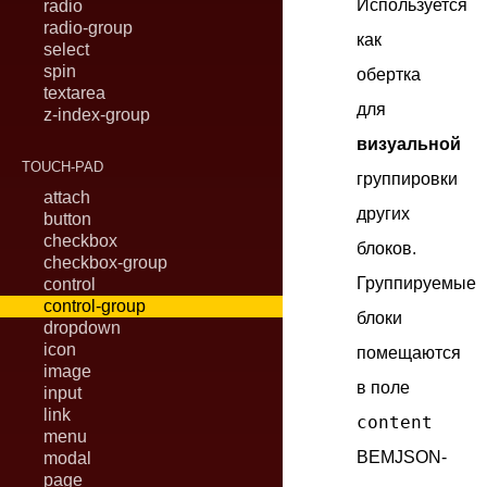
Используется
radio
radio-group
как
select
spin
обертка
textarea
для
z-index-group
визуальной
TOUCH-PAD
группировки
attach
других
button
checkbox
блоков.
checkbox-group
Группируемые
control
control-group
блоки
dropdown
icon
помещаются
image
в поле
input
link
content
menu
BEMJSON-
modal
page