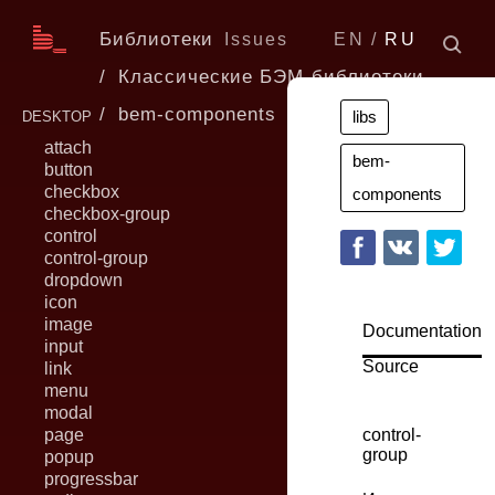
Библиотеки
Issues
EN
RU
Классические БЭМ-библиотеки
bem-components
6.0.0
libs
DESKTOP
attach
bem-
button
checkbox
components
checkbox-group
control
control-group
dropdown
icon
image
Documentation
input
Source
link
menu
modal
page
control-
group
popup
progressbar