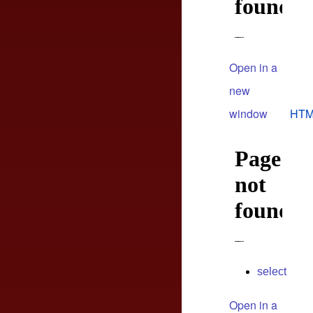
Open in a
new
window
HTM
select
Open in a