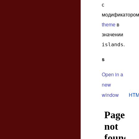
с
модификаторо
theme
в
значении
islands
.
s
Open in a
new
window
HTM