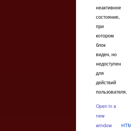
неактивное
состояние,
при
котором
блок
виден, но
недоступен
для
действий
пользователя.
Open in a
new
window
HTM