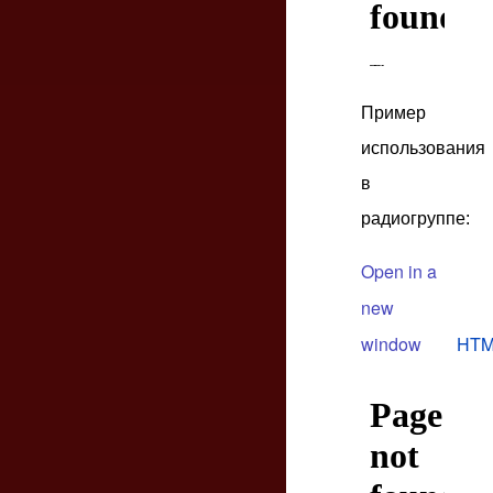
Пример
использования
в
радиогруппе:
Open in a
new
window
HTM