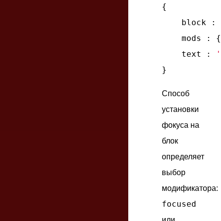
{

block
 : 
mods
 : {
text
 : 
'
Способ
установки
фокуса на
блок
определяет
выбор
модификатора:
focused
или