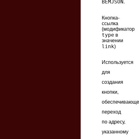
BEMJSON
.
Кнопка-
ссылка
(модификатор
type
в
значении
link
)
Используется
для
создания
кнопки,
обеспечивающ
переход
по адресу,
указанному