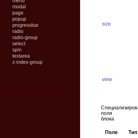
menu
modal
page
popup
size
progressbar
radio
radio-group
select
spin
textarea
z-index-group
view
Специализиров
поля
блока
Поле
Тип