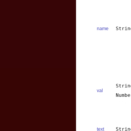
Strin
name
Strin
val
Numbe
Strin
text