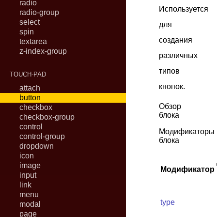
radio
Используется
radio-group
select
для
spin
создания
textarea
z-index-group
различных
типов
TOUCH-PAD
кнопок.
attach
button
Обзор
checkbox
блока
checkbox-group
control
Модификаторы
control-group
блока
dropdown
icon
image
Модификатор
input
link
menu
type
modal
page