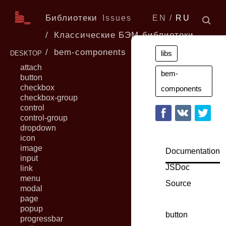
Библиотеки
Issues
EN
RU
Классические БЭМ-библиотеки
bem-components
6.0.0
libs
DESKTOP
attach
bem-
button
checkbox
components
checkbox-group
control
control-group
dropdown
icon
image
Documentation
input
JSDoc
link
menu
Source
modal
page
popup
button
progressbar