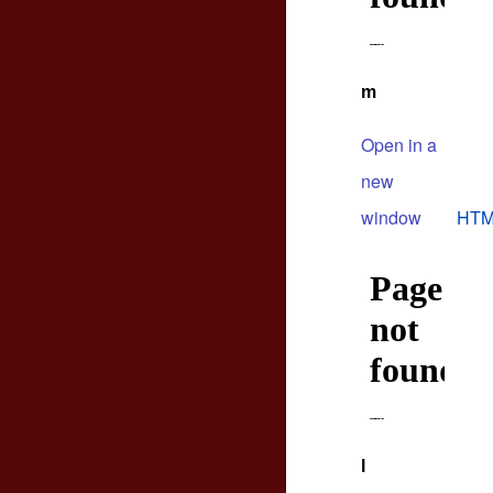
m
Open in a
new
window
HTM
l