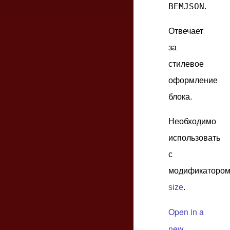
BEMJSON
.
Отвечает
за
стилевое
оформление
блока.
Необходимо
использовать
с
модификаторо
size
.
Open in a
new