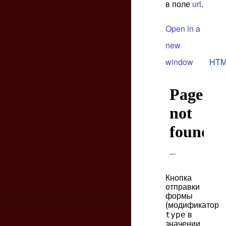
в поле
url
.
Open in a
new
window
HTM
Кнопка
отправки
формы
(модификатор
type
в
значении