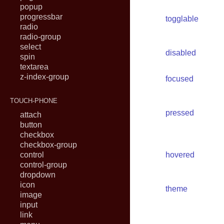
popup
progressbar
togglable
radio
radio-group
select
disabled
spin
textarea
z-index-group
focused
TOUCH-PHONE
pressed
attach
button
checkbox
checkbox-group
control
hovered
control-group
dropdown
icon
theme
image
input
link