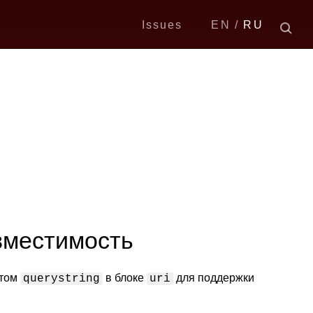
Issues
EN
RU
вместимость
нтом
в блоке
для поддержки
querystring
uri