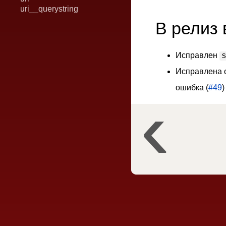
uri__querystring
В релиз
Исправлен
Исправлена 
ошибка (
#49
)
4.0.0