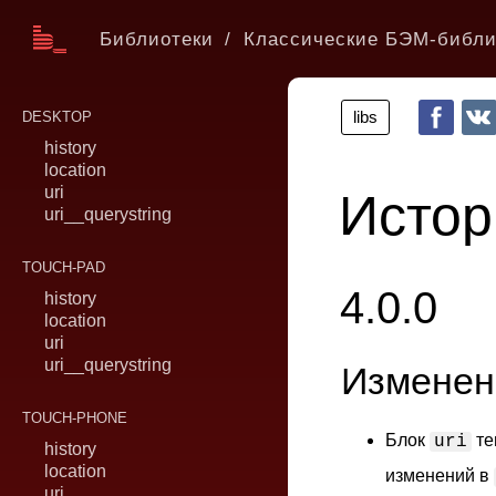
Библиотеки
Классические БЭМ-библи
libs
DESKTOP
history
location
uri
Истор
uri__querystring
TOUCH-PAD
4.0.0
history
location
uri
uri__querystring
Изменен
TOUCH-PHONE
Блок
те
uri
history
location
изменений в
uri