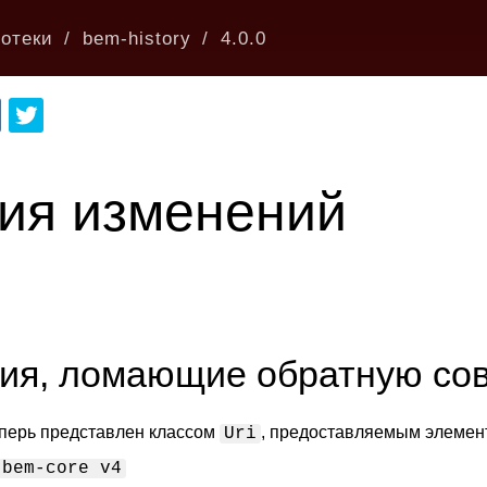
отеки
bem-history
4.0.0
ия изменений
ия, ломающие обратную со
перь представлен классом
, предоставляемым элеме
Uri
bem-core v4