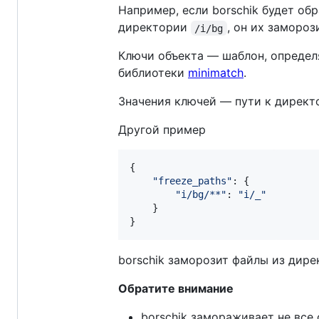
Например, если borschik будет о
директории
, он их замороз
/i/bg
Ключи объекта — шаблон, опреде
библиотеки
minimatch
.
Значения ключей — пути к директ
Другой пример
{
"freeze_paths"
: 
{
"i/bg/**"
: 
"i/_"
}
}
borschik заморозит файлы из дир
Обратите внимание
borschik замораживает не все