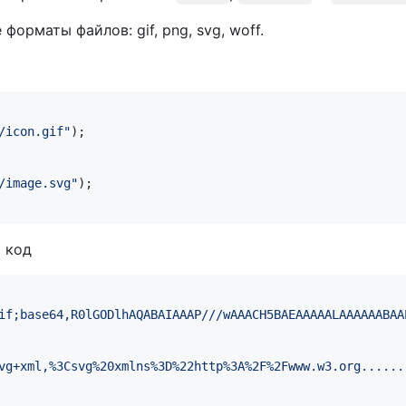
орматы файлов: gif, png, svg, woff.
/icon.gif"
);

/image.svg"
);

 код
if;base64,R0lGODlhAQABAIAAAP///wAAACH5BAEAAAAALAAAAAABAA
vg+xml,%3Csvg%20xmlns%3D%22http%3A%2F%2Fwww.w3.org......