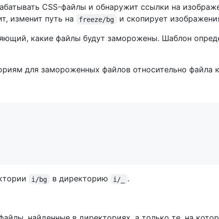
брабатывать CSS-файлы и обнаружит ссылки на изображ
ит, изменит путь на
и скопирует изображения
freeze/bg
ляющий, какие файлы будут заморожены. Шаблон опред
ориям для замороженных файлов относительно файла 
ектории
в директорию
.
i/bg
i/_
 файлы, найденные в директориях, а только те, на кот