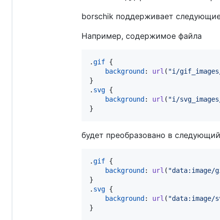
borschik поддерживает следующие ф
Например, содержимое файла
.
gif
 {

background
:
url
(
"i/gif_images
}

.
svg
 {

background
:
url
(
"i/svg_images
}
будет преобразовано в следующий
.
gif
 {

background
:
url
(
"data:image/g
}

.
svg
 {

background
:
url
(
"data:image/s
}