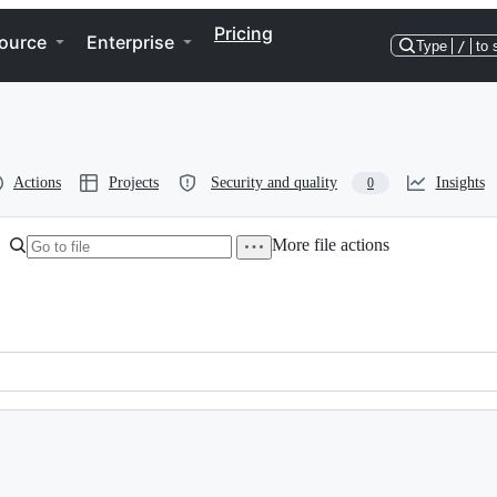
Pricing
ource
Enterprise
Type
/
to 
Actions
Projects
Security and quality
Insights
0
More file actions