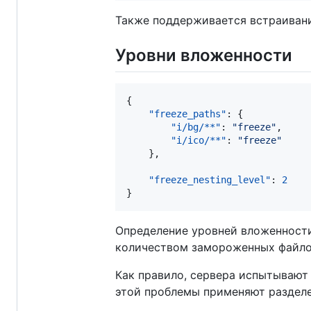
Также поддерживается встраиван
Уровни вложенности
{

"freeze_paths"
: {

"i/bg/**"
: 
"
freeze
"
,

"i/ico/**"
: 
"
freeze
"
    },

"freeze_nesting_level"
: 
2
}
Определение уровней вложенности
количеством замороженных файло
Как правило, сервера испытывают
этой проблемы применяют разделе