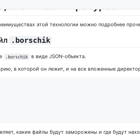
e) статических ресурсов
 преимуществах этой технологии можно подробнее проч
айл
.borschik
ле
в виде JSON-объекта.
.borschik
рию, в которой он лежит, и на все вложенные директо
еляет, какие файлы будут заморожены и где будут нахо