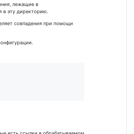
ения, лежащие в
 в эту директорию.
еляет совпадения при помощи
конфигурации.
орые есть ссылки в обрабатываемом