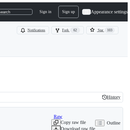
Appearance settings
Sign in
Sign up
search
Notifications
Fork
62
Star
103
History
History
Raw
Copy raw file
Outline
Download raw file