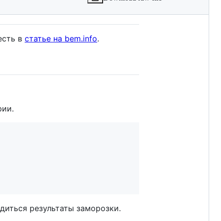
есть в
статье на bem.info
.
рии.
диться результаты заморозки.