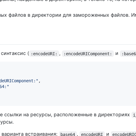
дных файлов в директории для замороженных файлов. И
синтаксис (
,
и
:encodeURI:
:encodeURIComponent:
:base
deURIComponent:
"
,

64:
"
все ссылки на ресурсы, расположенные в директориях
i
сурсы.
и варианта встраивания:
,
и
base64
encodeURI
encodeURI