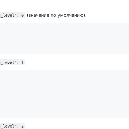
(значение по умолчанию).
g_level": 0
.
g_level": 1
.
g_level": 2