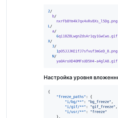
2
/

b
/

nxrFb8Ym4k7qx4vRv8Xs_l5Dg
.
png
L
/

a
/

6
qi18Z8LwgnZdsAr1qy1GwCwo
.
gif
X
/

3
/

1
pO5JJJKEifJ7sfvuf3mGeD_8
.
png
N
/

ya0AroXD40MFsUD5H4
-
a4glA8
.
gif
Настройка уровня вложенн
{

"freeze_paths"
: {

"i/bg/**"
: 
"
bg_freeze
"
,

"i/gif/**"
: 
"
gif_freeze
"
,

"i/usr/**"
: 
"
freeze
"
    },
