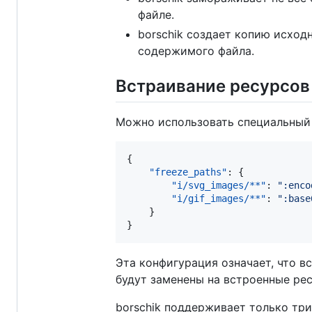
файле.
borschik создает копию исхо
содержимого файла.
Встраивание ресурсов
Можно использовать специальный 
{

"freeze_paths"
: {

"i/svg_images/**"
: 
"
:enco
"i/gif_images/**"
: 
"
:base
    }

}
Эта конфигурация означает, что 
будут заменены на встроенные ре
borschik поддерживает только тр