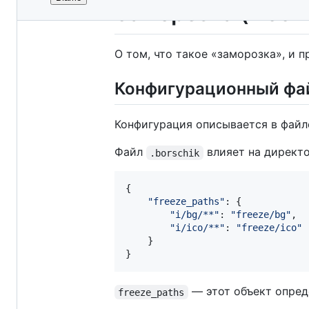
File
Заморозка (freez
metadata
and
О том, что такое «заморозка», и
controls
Конфигурационный ф
Конфигурация описывается в фай
Файл
влияет на директо
.borschik
{
"freeze_paths"
: 
{
"i/bg/**"
: 
"freeze/bg"
,
"i/ico/**"
: 
"freeze/ico"
}
}
— этот объект опред
freeze_paths