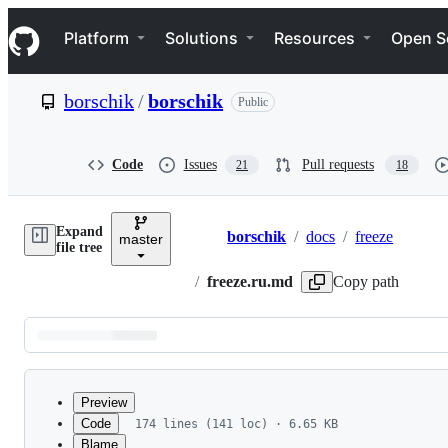
S
Navigation Menu
k
Platform
Solutions
Resources
Open S
i
p
t
borschik
/
borschik
Public
o
c
o
n
Code
Issues
Pull requests
21
18
t
e
n
Expand
t
borschik
/
docs
/
freeze
master
Breadcrumbs
file tree
/
freeze.ru.md
Copy path
Latest
commit
Preview
Code
174 lines (141 loc) · 6.65 KB
Blame