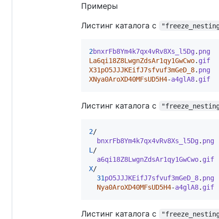
Примеры
Листинг каталога с
"freeze_nestin
2
bnxrFb8Ym4k7qx4vRv8Xs_l5Dg
.
png
La6qi18Z8LwgnZdsAr1qy1GwCwo
.
gif
X31pO5JJJKEifJ7sfvuf3mGeD_8
.
png
XNya0AroXD40MFsUD5H4
-
a4glA8
.
gif
Листинг каталога с
"freeze_nestin
2
/

bnxrFb8Ym4k7qx4vRv8Xs_l5Dg
.
png
L
/

a6qi18Z8LwgnZdsAr1qy1GwCwo
.
gif
X
/

31
pO5JJJKEifJ7sfvuf3mGeD_8
.
png
Nya0AroXD40MFsUD5H4
-
a4glA8
.
gif
Листинг каталога с
"freeze_nestin