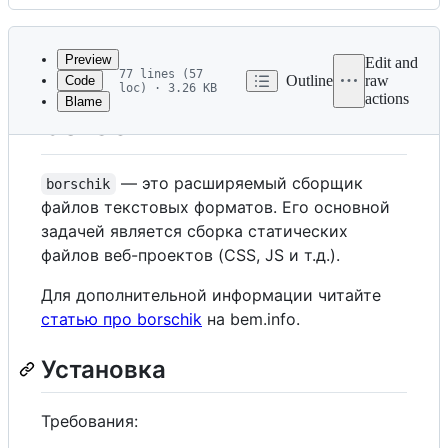
History
Latest
commit
Preview
Edit and
77 lines (57
Outline
raw
Code
loc) · 3.26 KB
actions
Blame
File
borschik
metadata
and
— это расширяемый сборщик
borschik
controls
файлов текстовых форматов. Его основной
задачей является сборка статических
файлов веб-проектов (CSS, JS и т.д.).
Для дополнительной информации читайте
статью про borschik
на bem.info.
Установка
Требования: