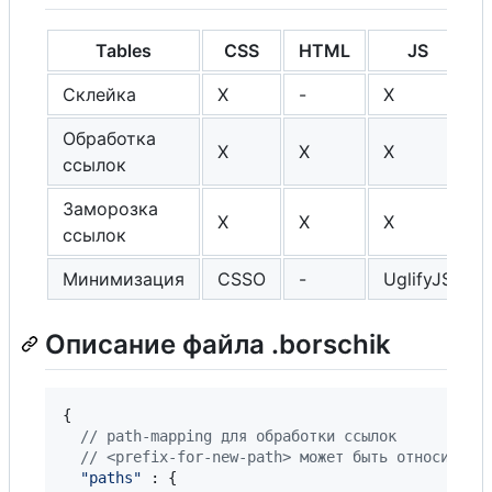
Tables
CSS
HTML
JS
Склейка
X
-
X
Обработка
X
X
X
ссылок
Заморозка
X
X
X
ссылок
Минимизация
CSSO
-
UglifyJS
Описание файла .borschik
{
// path-mapping для обработки ссылок
// <prefix-for-new-path> может быть относитель
"paths"
 : 
{