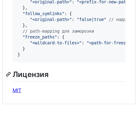
"<original-path>"
: 
"<prefix-for-new-path>"
}
,
"follow_symlinks"
: 
{
"<original-path>"
: 
"false|true"
// надо ли 
}
,
// path-mapping для заморозки
"freeze_paths"
: 
{
"<wildcard-to-files>"
: 
"<path-for-freezed-f
}
}
Лицензия
MIT