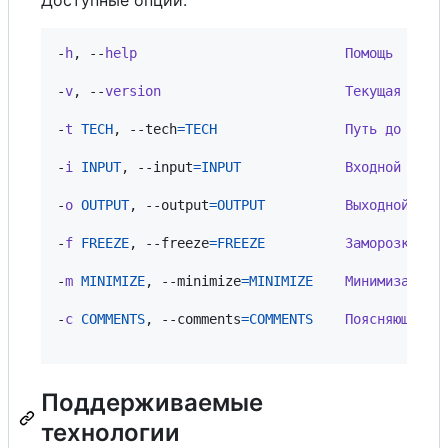
Доступные опции:
-
h
,
 --
help
Помощь
-
v
,
 --
version
Текущая
верс
-
t
TECH
,
 --
tech
=
TECH
Путь
до
техн
-
i
INPUT
,
 --
input
=
INPUT
Входной
файл
-
o
OUTPUT
,
 --
output
=
OUTPUT
Выходной
фай
-
f
FREEZE
,
 --
freeze
=
FREEZE
Заморозка
сс
-
m
MINIMIZE
,
 --
minimize
=
MINIMIZE
Минимизация
-
c
COMMENTS
,
 --
comments
=
COMMENTS
Поясняющие
к
Поддерживаемые
технологии