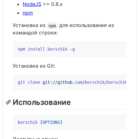
NodeJS
>= 0.8.x
npm
Установка из
для использования из
npm
командой строки:
npm
install
borschik
 -
g
Установка из Git:
git
clone
git
:
//github
.
com
/
borschik
/
borschik
.
git
Использование
borschik
[
OPTIONS
]