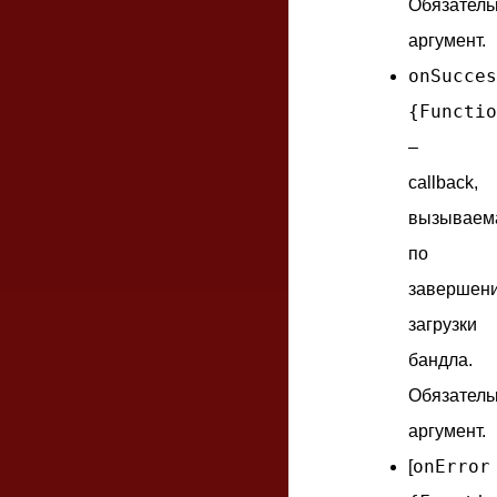
Обязател
аргумент.
onSucces
{Functio
–
callback,
вызываем
по
завершен
загрузки
бандла.
Обязател
аргумент.
onError
[