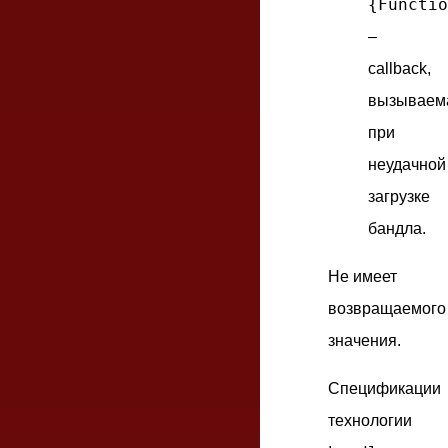
{Functio
–
callback,
вызываем
при
неудачной
загрузке
бандла.
Не имеет
возвращаемого
значения.
Спецификации
технологии