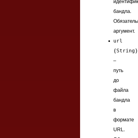
идентифик
бандла.
Обязател
аргумент.
url
{String}
–
путь
до
файла
бандла
в
формате
URL.