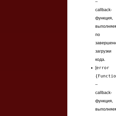
–
callback-
функция,
выполняе
по
завершен
загрузки
кода.
error
[
{Functio
–
callback-
функция,
выполняе