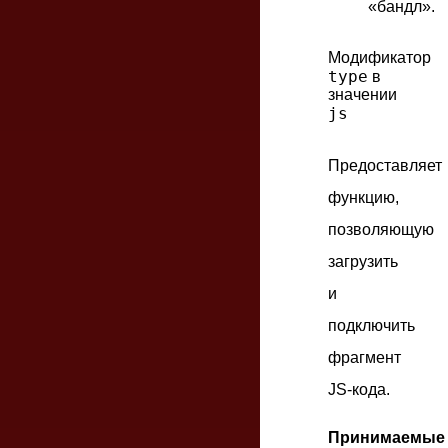
«бандл».
Модификатор
type
в
значении
js
Предоставляет
функцию,
позволяющую
загрузить
и
подключить
фрагмент
JS-кода.
Принимаемые