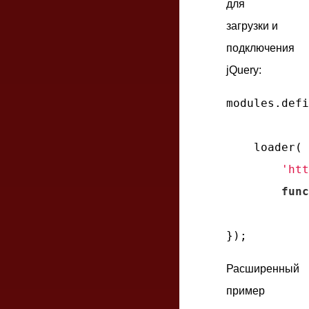
для
загрузки и
подключения
jQuery:
modules.defi
    loader(

'ht
func
Расширенный
пример