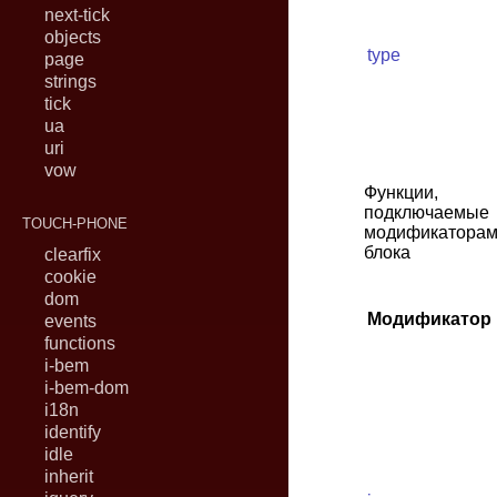
next-tick
objects
type
page
strings
tick
ua
uri
vow
Функции,
подключаемые
TOUCH-PHONE
модификатора
блока
clearfix
cookie
dom
Модификатор
events
functions
i-bem
i-bem-dom
i18n
identify
idle
inherit