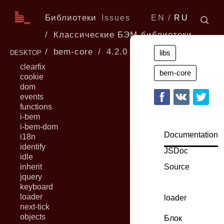
Библиотеки
Issues
EN
RU
Классические БЭМ-библиотеки
bem-core
4.2.0
libs
DESKTOP
clearfix
bem-core
cookie
dom
events
functions
i-bem
i-bem-dom
Documentation
i18n
identify
JSDoc
idle
inherit
Source
jquery
keyboard
loader
loader
next-tick
objects
Блок