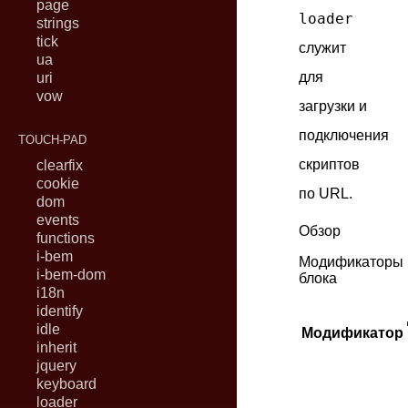
page
loader
strings
tick
служит
ua
для
uri
vow
загрузки и
подключения
TOUCH-PAD
скриптов
clearfix
cookie
по URL.
dom
events
Обзор
functions
i-bem
Модификаторы
i-bem-dom
блока
i18n
identify
idle
Модификатор
inherit
jquery
keyboard
loader