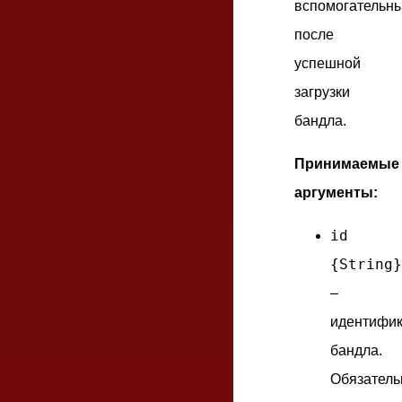
вспомогательн
после
успешной
загрузки
бандла.
Принимаемые
аргументы:
id
{String}
–
идентифик
бандла.
Обязател