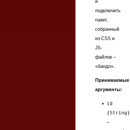
и
подключить
пакет,
собранный
из CSS и
JS-
файлов –
«бандл».
Принимаемые
аргументы:
id
{String}
–