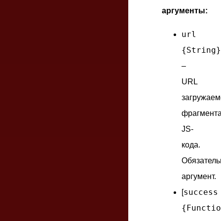
аргументы:
url
{String}
–
URL
загружаем
фрагмент
JS-
кода.
Обязател
аргумент.
success
[
{Functio