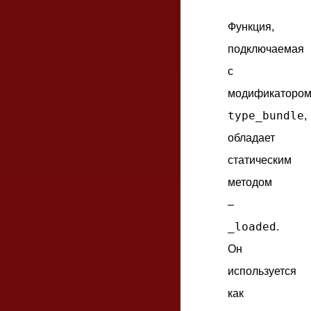
Функция,
подключаемая
с
модификаторо
type_bundle
,
обладает
статическим
методом
–
_loaded
.
Он
используется
как