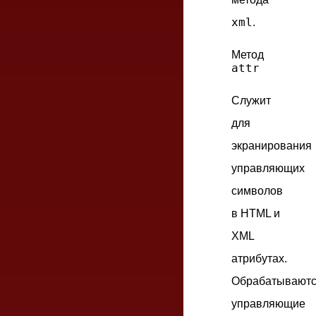
xml
.
Метод
attr
Служит
для
экранирования
управляющих
символов
в HTML и
XML
атрибутах.
Обрабатывают
управляющие