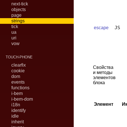
next-tick
objects
page
strings
tick
JS
escape
ua
uri
vow
TOUCH-PHONE
clearfix
Свойства
cookie
и методы
dom
элементов
events
блока
functions
i-bem
i-bem-dom
Элемент
И
i18n
identify
idle
inherit