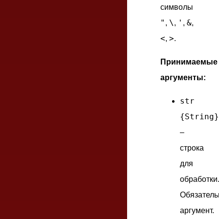
символы
"
\
'
&
,
,
,
,
<
>
,
.
Принимаемые
аргументы:
str
{String}
–
строка
для
обработки
Обязател
аргумент.