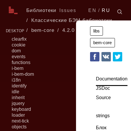
Библиотеки
Issues
EN
RU
Классические БЭМ-библиотеки
bem-core
4.2.0
libs
DESKTOP
clearfix
bem-core
cookie
dom
events
functions
i-bem
i-bem-dom
Documentation
i18n
identify
JSDoc
idle
inherit
Source
jquery
keyboard
loader
strings
next-tick
objects
Блок