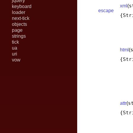
jquery
s
xml
(
keyboard
escape
loader
{Str
next-tick
objects
page
strings
tick
ua
html
(
uri
{Str
vow
s
attr
(
{Str