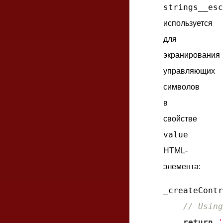
strings__esc
используется
для
экранирования
управляющих
символов
в
свойстве
value
HTML-
элемента:
_createContr
// Using
return
'