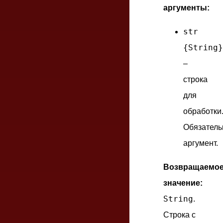
аргументы:
str
{String}
–
строка
для
обработки
Обязател
аргумент.
Возвращаемо
значение:
String
.
Строка с