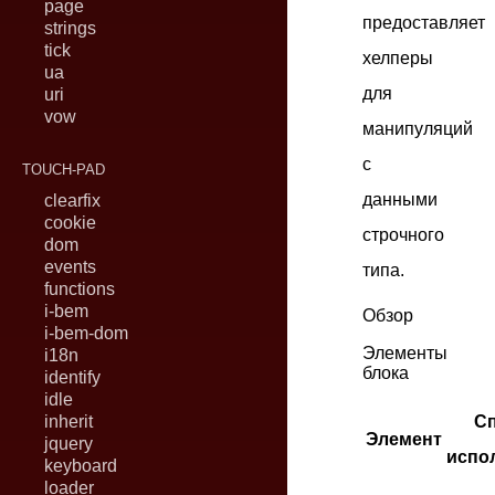
page
предоставляет
strings
tick
хелперы
ua
для
uri
vow
манипуляций
с
TOUCH-PAD
данными
clearfix
cookie
строчного
dom
events
типа.
functions
i-bem
Обзор
i-bem-dom
Элементы
i18n
блока
identify
idle
inherit
С
Элемент
jquery
испо
keyboard
loader