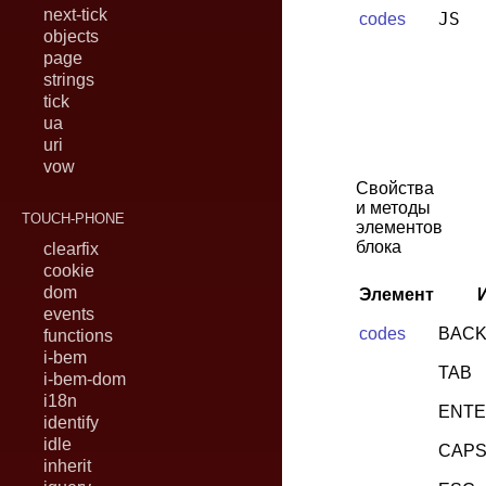
next-tick
JS
codes
objects
page
strings
tick
ua
uri
vow
Свойства
и методы
TOUCH-PHONE
элементов
блока
clearfix
cookie
dom
Элемент
events
codes
BAC
functions
i-bem
TAB
i-bem-dom
i18n
ENT
identify
idle
CAPS
inherit