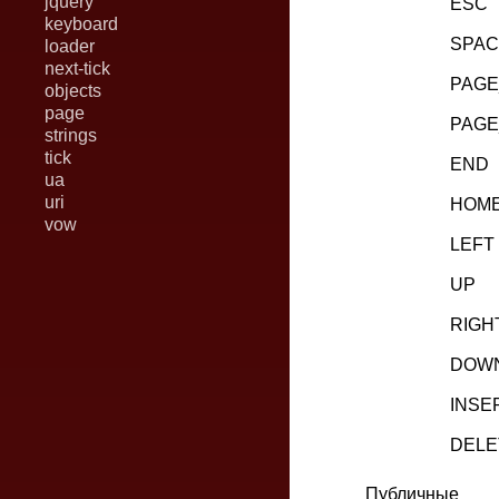
jquery
ESC
keyboard
SPAC
loader
next-tick
PAGE
objects
page
PAG
strings
tick
END
ua
uri
HOM
vow
LEFT
UP
RIGH
DOW
INSE
DELE
Публичные