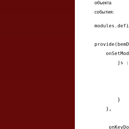
объекта
события:
modules.defi
provide(bemD
onSetMod
js
 :
            
        }

    },

_onKeyDo