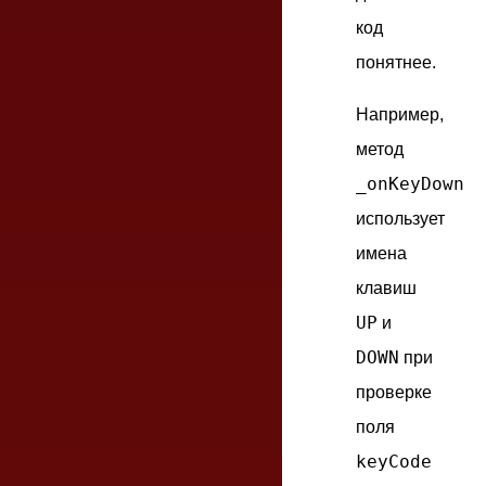
код
понятнее.
Например,
метод
_onKeyDown
использует
имена
клавиш
UP
и
DOWN
при
проверке
поля
keyCode