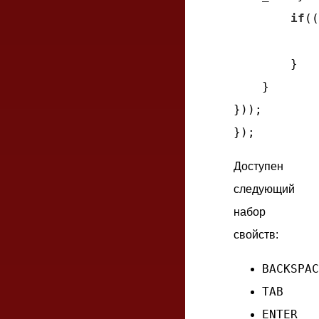
if
((
        }

    }

}));

Доступен
следующий
набор
свойств:
BACKSPAC
TAB
ENTER