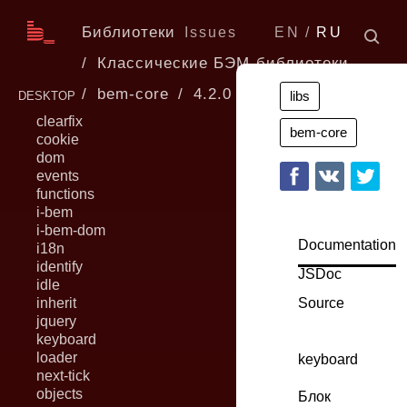
Библиотеки
Issues
EN
RU
Классические БЭМ-библиотеки
bem-core
4.2.0
libs
DESKTOP
clearfix
bem-core
cookie
dom
events
functions
i-bem
i-bem-dom
Documentation
i18n
identify
JSDoc
idle
inherit
Source
jquery
keyboard
loader
keyboard
next-tick
objects
Блок