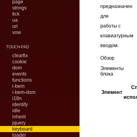
page
предназначен
strings
tick
для
ua
работы с
uri
vow
клавиатурным
вводом.
TOUCH-PAD
clearfix
Обзор
cookie
dom
Элементы
events
блока
functions
i-bem
С
i-bem-dom
Элемент
испо
i18n
identify
idle
inherit
jquery
keyboard
loader