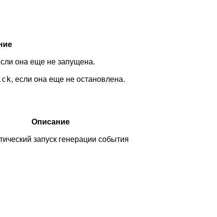
ние
если она еще не запущена.
ick
, если она еще не остановлена.
Описание
тический запуск генерации события