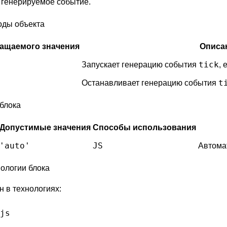
 генерируемое событие.
оды объекта
ращаемого значения
Описа
tick
Запускает генерацию события
, 
t
Останавливает генерацию события
блока
Допустимые значения
Способы использования
'auto'
JS
Автома
ологии блока
н в технологиях:
js