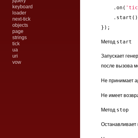
jquery
keyboard
    .on(
'tic
loader
    .start()
next-tick
objects
page
strings
start
Метод
tick
ua
uri
Запускает гене
vow
после вызова м
Не принимает а
Не имеет возвр
stop
Метод
Останавливает