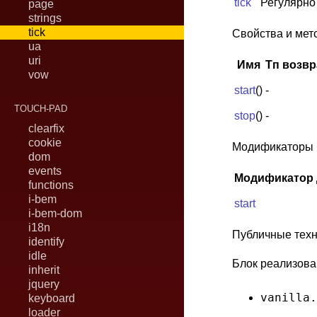
tick
Регулярно
page
strings
tick
Свойства и мет
ua
uri
Имя
Тп возв
vow
start
()
-
TOUCH-PAD
stop
()
-
clearfix
cookie
Модификаторы 
dom
events
Модификатор
functions
i-bem
start
i-bem-dom
i18n
Публичные техн
identify
idle
Блок реализова
inherit
jquery
vanilla.
keyboard
loader