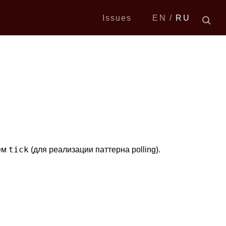
Issues
EN
RU
tick
ием
(для реализации паттерна polling).