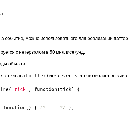
та
а событие, можно использовать его для реализации паттерн
руется с интервалом в 50 миллисекунд.
оды объекта
Emitter
events
ся от клсаса
блока
, что позволяет вызыва
ire(
'tick'
, 
function
(
tick
) 
{

 
function
(
) 
{ 
/* ... */
 };
