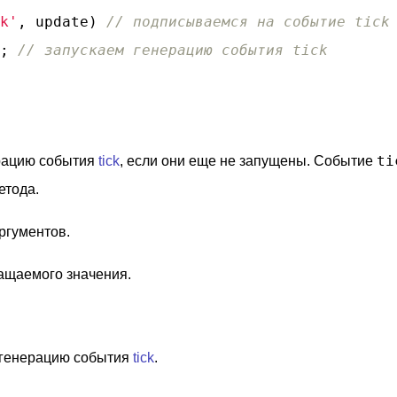
k'
, update) 
// подписываемся на событие tick
; 
// запускаем генерацию события tick
ti
рацию события
tick
, если они еще не запущены. Событие
етода.
ргументов.
ащаемого значения.
 генерацию события
tick
.