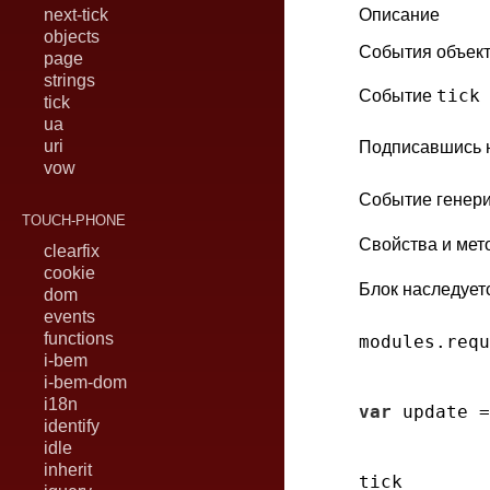
next-tick
Описание
objects
События объек
page
strings
tick
Событие
tick
ua
uri
Подписавшись н
vow
Событие генери
TOUCH-PHONE
Свойства и мет
clearfix
cookie
Блок наследует
dom
events
functions
modules.requ
i-bem
i-bem-dom
i18n
var
 update =
identify
idle
inherit
tick
