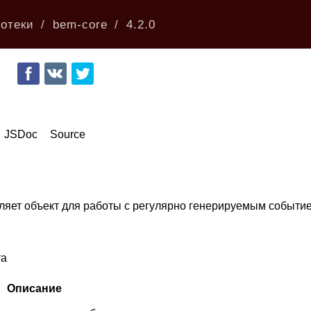
отеки
bem-core
4.2.0
JSDoc
Source
ляет объект для работы с регулярно генерируемым событ
та
Описание