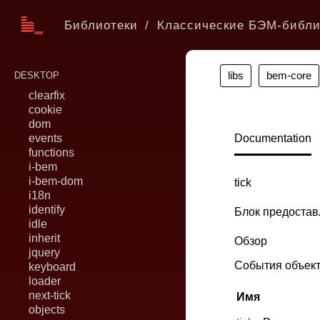
Библиотеки
Классические БЭМ-библи
libs
bem-core
DESKTOP
clearfix
cookie
dom
events
Documentation
functions
i-bem
i-bem-dom
tick
i18n
identify
Блок предостав
idle
inherit
Обзор
jquery
События объек
keyboard
loader
next-tick
Имя
objects