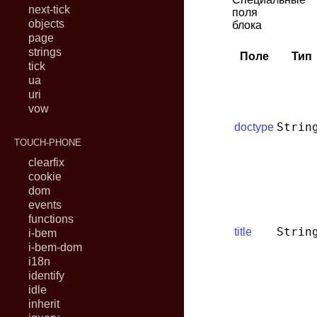
next-tick
поля
objects
блока
page
strings
Поле
Тип
tick
ua
uri
vow
Strin
doctype
TOUCH-PHONE
clearfix
cookie
dom
events
functions
Strin
title
i-bem
i-bem-dom
i18n
identify
idle
inherit