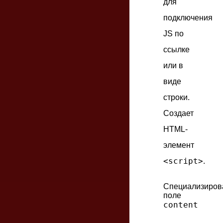
для
подключения
JS по
ссылке
или в
виде
строки.
Создает
HTML-
элемент
<script>
.
Специализиров
поле
content