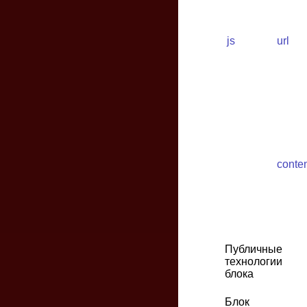
js
url
conte
Публичные
технологии
блока
Блок