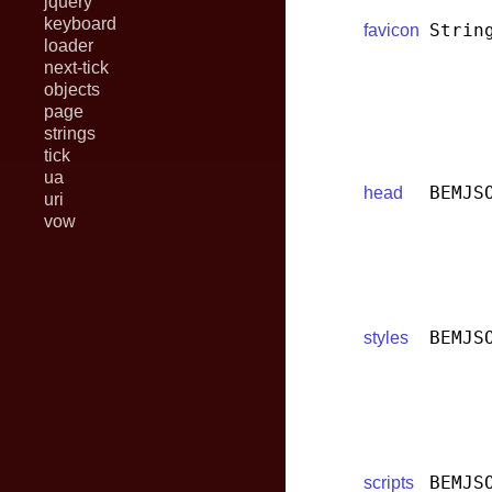
jquery
keyboard
Strin
favicon
loader
next-tick
objects
page
strings
tick
ua
BEMJS
head
uri
vow
BEMJS
styles
BEMJS
scripts