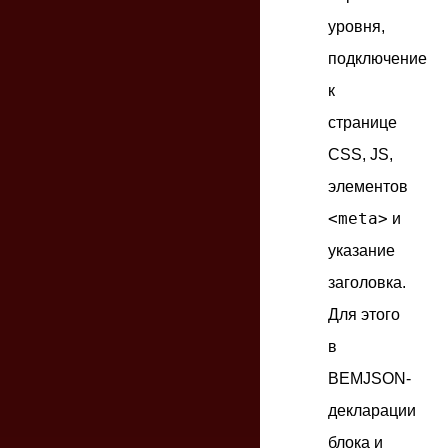
уровня,
подключение
к
странице
CSS, JS,
элементов
<meta>
и
указание
заголовка.
Для этого
в
BEMJSON-
декларации
блока и