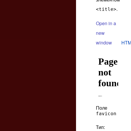
<title>
.
Open in a
new
window
HTM
Поле
favicon
Тип: