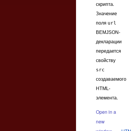
скрипта.
Значение
url
поля
BEMJSON-
декларации
передается
свойству
src
создаваемого
HTML-
элемента.
Open in a
new