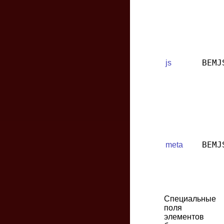
BEMJ
js
BEMJ
meta
Специальные
поля
элементов