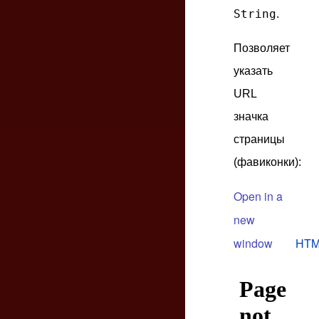
String
.
Позволяет
указать
URL
значка
страницы
(фавиконки):
Open in a
new
window
HTM