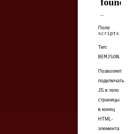
Поле
scripts
Тип:
BEMJSON
.
Позволяет
подключать
JS в тело
страницы
в конец
HTML-
элемента