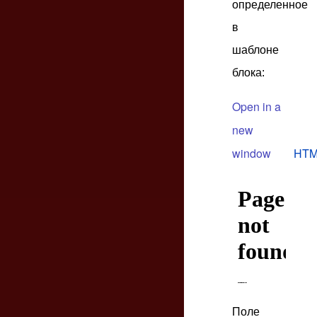
определенное
в
шаблоне
блока:
Open in a
new
window
HTM
Поле