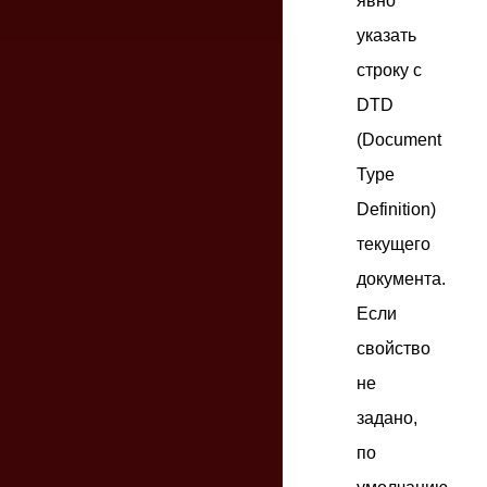
явно
указать
строку с
DTD
(Document
Type
Definition)
текущего
документа.
Если
свойство
не
задано,
по