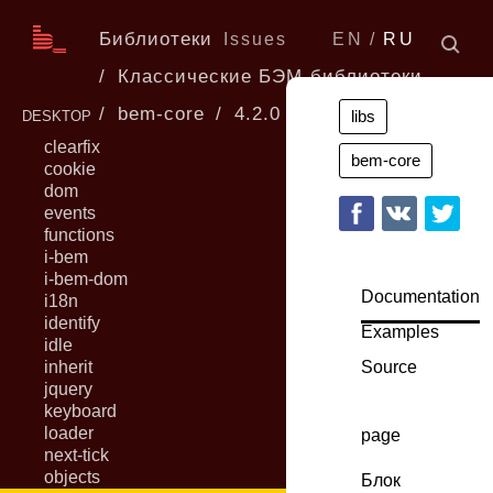
Библиотеки
Issues
EN
RU
Классические БЭМ-библиотеки
bem-core
4.2.0
libs
DESKTOP
clearfix
bem-core
cookie
dom
events
functions
i-bem
i-bem-dom
Documentation
i18n
identify
Examples
idle
inherit
Source
jquery
keyboard
loader
page
next-tick
objects
Блок