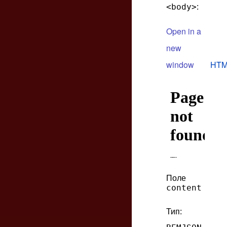
<body>
:
Open in a
new
window
HTM
Поле
content
Тип: