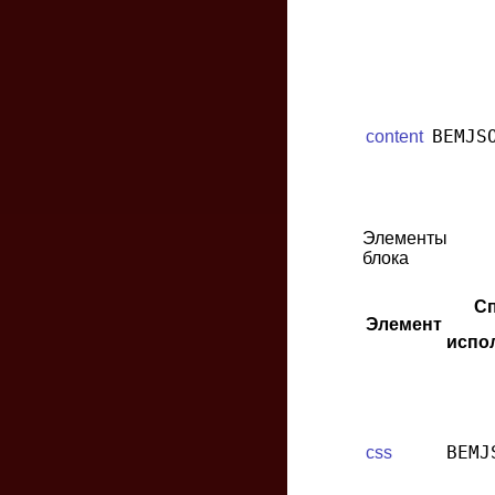
BEMJS
content
Элементы
блока
С
Элемент
испо
BEMJ
css