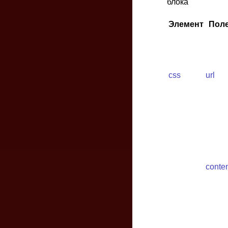
блока
Элемент
Пол
css
url
conte