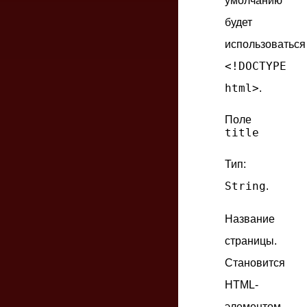
умолчанию
будет
использоваться
<!DOCTYPE
html>
.
Поле
title
Тип:
String
.
Название
страницы.
Становится
HTML-
элементом