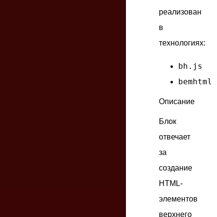
реализован
в
технологиях:
bh.js
bemhtml
Описание
Блок
отвечает
за
создание
HTML-
элементов
верхнего